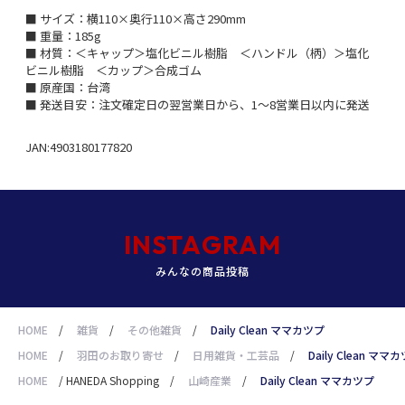
■ サイズ：横110×奥行110×高さ290mm
■ 重量：185g
■ 材質：＜キャップ＞塩化ビニル樹脂 ＜ハンドル（柄）＞塩化
ビニル樹脂 ＜カップ＞合成ゴム
■ 原産国：台湾
■ 発送目安：注文確定日の翌営業日から、1～8営業日以内に発送
JAN:4903180177820
INSTAGRAM
みんなの商品投稿
HOME
/
雑貨
/
その他雑貨
/
Daily Clean ママカツプ
HOME
/
羽田のお取り寄せ
/
日用雑貨・工芸品
/
Daily Clean ママ
HOME
/
HANEDA Shopping
/
山崎産業
/
Daily Clean ママカツプ