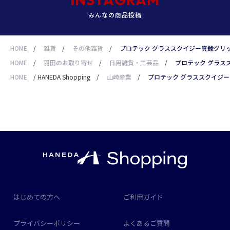
みんなの商品投稿
HOME
/
雑貨
/
その他雑貨
/
プロテック グラススクイジー真鍮グリップ
HOME
/
羽田のお取り寄せ
/
日用雑貨・工芸品
/
プロテック グラスス
HOME
/
HANEDA Shopping
/
山崎産業
/
プロテック グラススクイジー真
はじめての方へ
ご利用ガイド
プライバシーポリシー
よくあるご質問