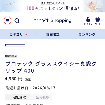
LINE
Facebook
ログイン
カート
リンクをコピー
カテゴリ
羽田限定
ランキング
山崎産業
プロテック グラススクイジー真鍮グ
リップ 400
4,950 円
最短お届け日
2026/08/17
宅配受取
空港受取
宅配受取のみご利用いただけます。