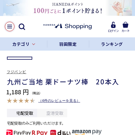
LINE
Facebook
ログイン
カート
リンクをコピー
カテゴリ
羽田限定
ランキング
フジバンビ
九州ご当地 栗ドーナツ棒 20本入
1,188 円
（4件のレビューを見る）
宅配受取
空港受取
宅配受取のみご利用いただけます。