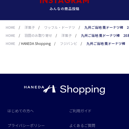
INSTAGRAM
みんなの商品投稿
HOME
/
洋菓子
/
ワッフル・ドーナツ
/
九州ご当地 栗ドーナツ棒 2
HOME
/
羽田のお取り寄せ
/
洋菓子
/
九州ご当地 栗ドーナツ棒 20
HOME
/
HANEDA Shopping
/
フジバンビ
/
九州ご当地 栗ドーナツ棒 
はじめての方へ
ご利用ガイド
プライバシーポリシー
よくあるご質問