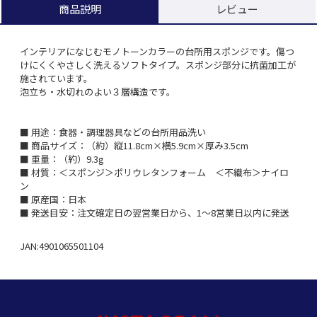
レビュー
商品説明
インテリアになじむモノトーンカラーの台所用スポンジです。傷つ
けにくくやさしく洗えるソフトタイプ。スポンジ部分に抗菌加工が
施されています。
泡立ち・水切れのよい３層構造です。
■ 用途：食器・調理器具などの台所用品洗い
■ 商品サイズ：（約）縦11.8cm×横5.9cm×厚み3.5cm
■ 重量：（約）9.3g
■ 材質：＜スポンジ＞ポリウレタンフォーム ＜不織布＞ナイロ
ン
■ 原産国：日本
■ 発送目安：注文確定日の翌営業日から、1～8営業日以内に発送
JAN:4901065501104