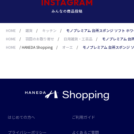
INSTAGRAM
みんなの商品投稿
HOME
/
雑貨
/
キッチン
/
モノプレミアム 台所スポンジ ソフト ホワ
HOME
/
羽田のお取り寄せ
/
日用雑貨・工芸品
/
モノプレミアム 台
HOME
/
HANEDA Shopping
/
オーエ
/
モノプレミアム 台所スポンジ 
はじめての方へ
ご利用ガイド
プライバシーポリシー
よくあるご質問