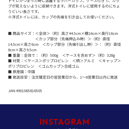
トイレがつまった時に活躍するラバーカップ。ケース付きで、カッ
プが見えないように収納できます。洋式トイレに使用するのにちょ
うどいい長さです。
※洋式トイレには、カップの先端を引き出してお使いください。
■ 商品サイズ：＜全体＞（約）高さ44.5cm×横16cm×奥行16cm
＜カップ部分（先端押込み時）＞（約）直径
14.5cm×高さ6cm ＜カップ部分（先端引出し時）＞：（約）直径
8cm×高さ9.5cm
■ 重量：全体で：（約）500g ＜ケースを含めず＞（約）328g
■ 材質：＜ケース＞ポリプロピレン ＜柄＞アルミ ＜キャップ＞
ポリプロピレン ＜ゴムカップ＞合成ゴム
■ 原産国：中国
■ 発送目安：注文確定日の翌営業日から、1～8営業日以内に発送
JAN:4901065816505
INSTAGRAM