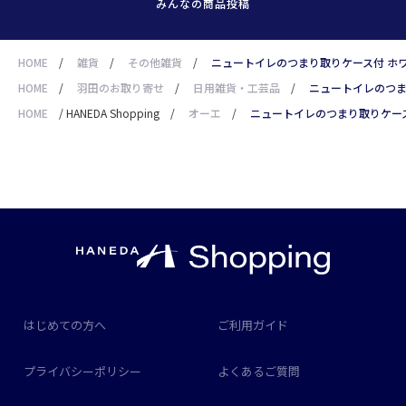
みんなの商品投稿
HOME
/
雑貨
/
その他雑貨
/
ニュートイレのつまり取りケース付 ホ
HOME
/
羽田のお取り寄せ
/
日用雑貨・工芸品
/
ニュートイレのつま
HOME
/
HANEDA Shopping
/
オーエ
/
ニュートイレのつまり取りケー
はじめての方へ
ご利用ガイド
プライバシーポリシー
よくあるご質問