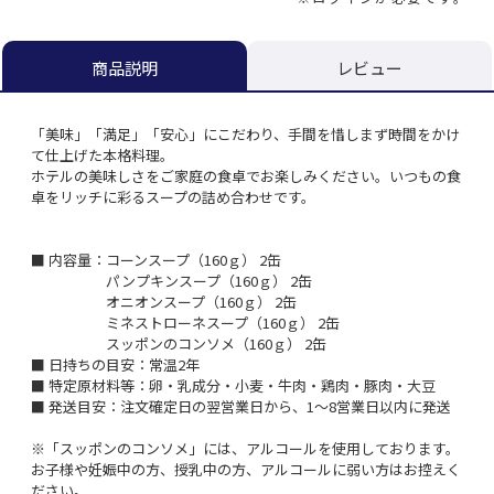
レビュー
商品説明
「美味」「満足」「安心」にこだわり、手間を惜しまず時間をかけ
て仕上げた本格料理。
ホテルの美味しさをご家庭の食卓でお楽しみください。いつもの食
卓をリッチに彩るスープの詰め合わせです。
■ 内容量：コーンスープ（160ｇ） 2缶
パンプキンスープ（160ｇ） 2缶
オニオンスープ（160ｇ） 2缶
ミネストローネスープ（160ｇ） 2缶
スッポンのコンソメ（160ｇ） 2缶
■ 日持ちの目安：常温2年
■ 特定原材料等：卵・乳成分・小麦・牛肉・鶏肉・豚肉・大豆
■ 発送目安：注文確定日の翌営業日から、1～8営業日以内に発送
※「スッポンのコンソメ」には、アルコールを使用しております。
お子様や妊娠中の方、授乳中の方、アルコールに弱い方はお控えく
ださい。