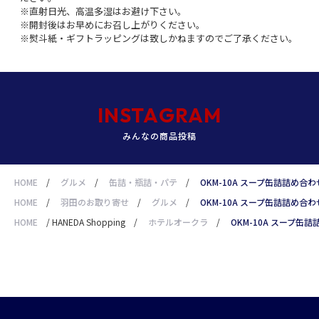
※直射日光、高温多湿はお避け下さい。
※開封後はお早めにお召し上がりください。
※熨斗紙・ギフトラッピングは致しかねますのでご了承ください。
INSTAGRAM
みんなの商品投稿
HOME
/
グルメ
/
缶詰・瓶詰・パテ
/
OKM-10A スープ缶詰詰め合わ
HOME
/
羽田のお取り寄せ
/
グルメ
/
OKM-10A スープ缶詰詰め合わ
HOME
/
HANEDA Shopping
/
ホテルオークラ
/
OKM-10A スープ缶詰