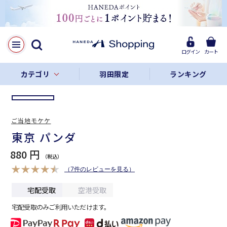
LINE
Facebook
ログイン
カート
リンクをコピー
カテゴリ
羽田限定
ランキング
ご当地モケケ
東京 パンダ
880 円
（7件のレビューを見る）
宅配受取
空港受取
宅配受取のみご利用いただけます。