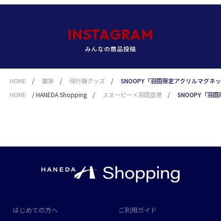
INSTAGRAM
みんなの商品投稿
HOME
/
雑貨
/
飛行機グッズ
/
SNOOPY「羽田限定アクリルマグネッ
HOME
/
HANEDA Shopping
/
スヌーピー×羽田空港
/
SNOOPY「羽
はじめての方へ
ご利用ガイド