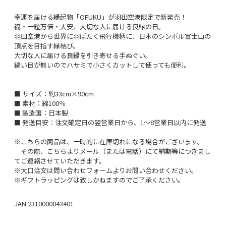
幸運を届ける縁起物「OFUKU」が羽田空港限定で新発売！
福・一粒万倍・大安、大切な人に届ける良縁の日。
羽田空港から世界に羽ばたく飛行機柄に、日本のシンボル富士山の
頂点を目指す縁結び。
大切な人に届ける良縁を引き寄せる手ぬぐい。
縫い目が無いのでハサミで小さくカットして使っても便利。
■ サイズ：約33cm×90cm
■ 素材：綿100％
■ 製造国：日本製
■ 発送目安：注文確定日の翌営業日から、1～8営業日以内に発送
※こちらの商品は、一時的に在庫切れになる場合がございます。
その際、こちらよりメール（または電話）にて納期等につきまし
てご連絡させていただきます。
※大口注文は問い合わせフォームよりお問い合わせください。
※ギフトラッピングは致しかねますのでご了承ください。
JAN:2310000043401