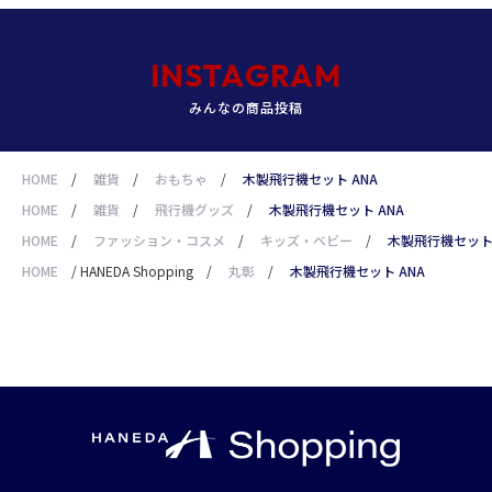
INSTAGRAM
みんなの商品投稿
HOME
/
雑貨
/
おもちゃ
/
木製飛行機セット ANA
HOME
/
雑貨
/
飛行機グッズ
/
木製飛行機セット ANA
HOME
/
ファッション・コスメ
/
キッズ・ベビー
/
木製飛行機セット 
HOME
/
HANEDA Shopping
/
丸彰
/
木製飛行機セット ANA