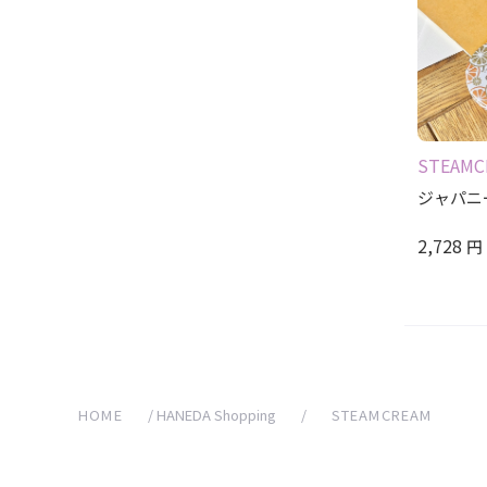
STEAMC
ジャパニ
2,728
円
HOME
/
HANEDA Shopping
/
STEAMCREAM