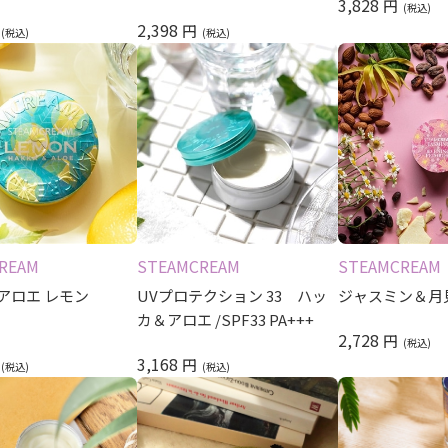
3,828
円
2,398
円
REAM
STEAMCREAM
STEAMCREAM
アロエ レモン
UVプロテクション 33 ハッ
ジャスミン＆月
カ＆アロエ /SPF33 PA+++
2,728
円
3,168
円