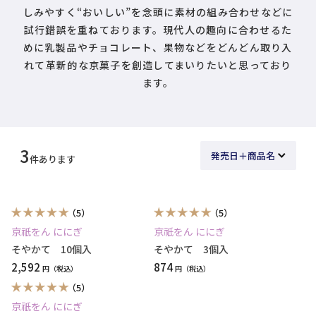
しみやすく“おいしい”を念頭に素材の組み合わせなどに
試行錯誤を重ねております。現代人の趣向に合わせるた
めに乳製品やチョコレート、果物などをどんどん取り入
れて革新的な京菓子を創造してまいりたいと思っており
ます。
3
件あります
（5）
（5）
京祇をん ににぎ
京祇をん ににぎ
そやかて 10個入
そやかて 3個入
2,592
874
円
円
（5）
京祇をん ににぎ