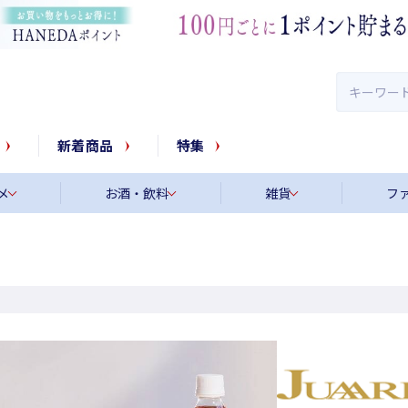
新着商品
特集
メ
お酒・飲料
雑貨
フ