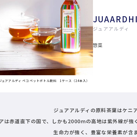
JUAARDH
ジュアアルディ
惣菜
ジュアアルディ ペコ ペットボトル飲料 1ケース（24本入）
ジュアアルディの原料茶葉はケニ
アは赤道直下の国で、しかも2000ｍの高地は紫外線が
生命力が強く、豊富な栄養素が含