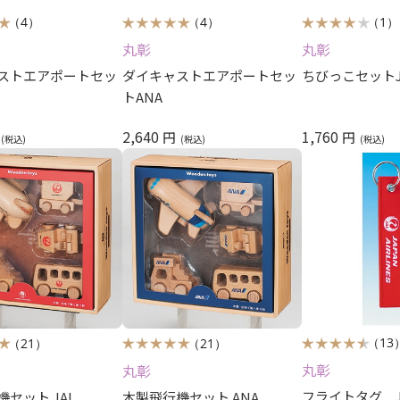
（4）
（4）
（1）
丸彰
丸彰
ストエアポートセッ
ダイキャストエアポートセッ
ちびっこセットJ
トANA
2,640
1,760
円
円
（13
（21）
（21）
丸彰
丸彰
フライトタグ J
セット JAL
木製飛行機セット ANA