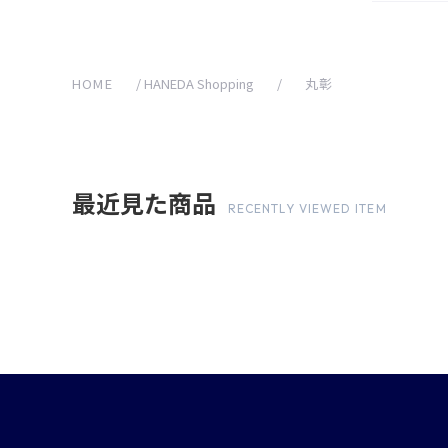
HOME
/
HANEDA Shopping
/
丸彰
最近見た商品
RECENTLY VIEWED ITEM