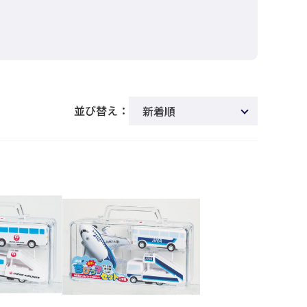
並び替え：
新着順
商品名
発売日
価格(安い順)
価格(高い順)
発売日＋商品名
レビュー順