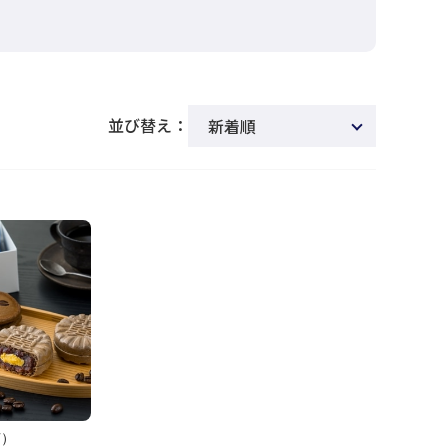
並び替え：
新着順
商品名
発売日
価格(安い順)
価格(高い順)
発売日＋商品名
レビュー順
レビュー評価順
7）