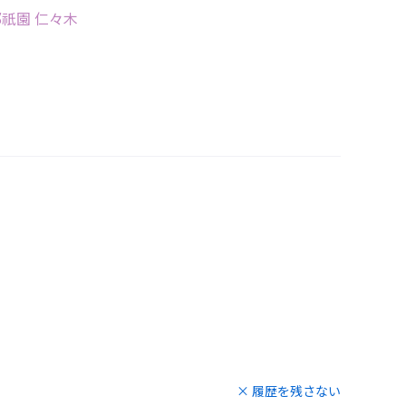
祇園 仁々木
× 履歴を残さない