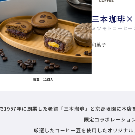
三本珈琲×
ミツモトコーヒー
和菓子
鼓翼 12個入
で1957年に創業した老舗「三本珈琲」と京都祇園に本
限定コラボレーショ
厳選したコーヒー豆を使用したオリジナル