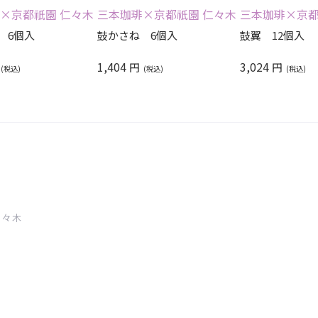
×京都祇園 仁々木
三本珈琲×京都祇園 仁々木
三本珈琲×京都
 6個入
鼓かさね 6個入
鼓翼 12個入
1,404
3,024
円
円
仁々木