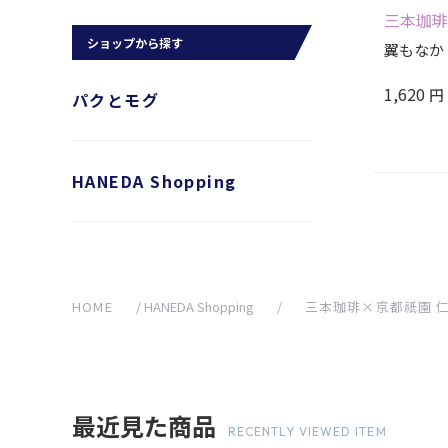
三本珈琲
ショップから探す
翼もなか
1,620
円
パクとモグ
HANEDA Shopping
HOME
/
HANEDA Shopping
/
三本珈琲×京都祇園 
最近見た商品
RECENTLY VIEWED ITEM