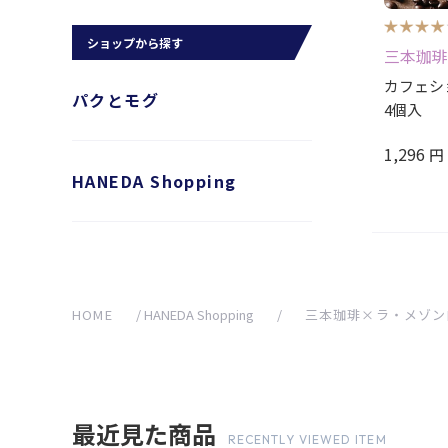
ショップから探す
三本珈琲
カフェ
パクとモグ
4個入
1,296
円
HANEDA Shopping
HOME
/
HANEDA Shopping
/
三本珈琲×ラ・メゾン
最近見た商品
RECENTLY VIEWED ITEM