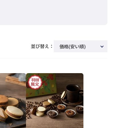
並び替え：
価格(安い順)
新着順
商品名
発売日
価格(高い順)
発売日＋商品名
レビュー順