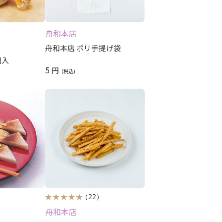
レビュー順
レビュー評価順
舟和本店
舟和本店 ポリ手提げ袋
個入
5
円
）
（22）
舟和本店