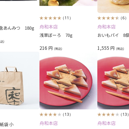
（11）
（6）
舟和本店
舟和本店
倉あんみつ 180g
浅草ぼーろ 70g
おいもパイ 8
216
1,555
円
円
（13）
（13
舟和本店
舟和本店
紙袋 小