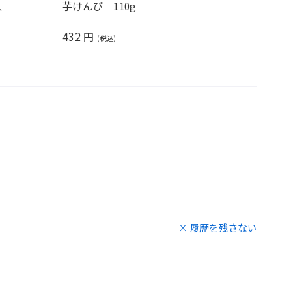
入
芋けんぴ 110g
432
円
× 履歴を残さない