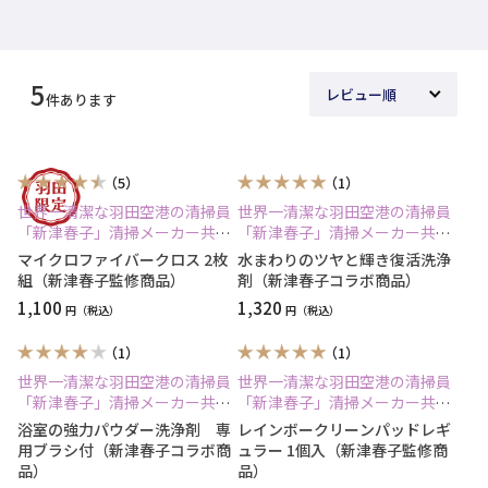
5
件あります
（5）
（1）
世界一清潔な羽田空港の清掃員
世界一清潔な羽田空港の清掃員
「新津春子」清掃メーカー共同
「新津春子」清掃メーカー共同
開発商品
開発商品
マイクロファイバークロス 2枚
水まわりのツヤと輝き復活洗浄
組（新津春子監修商品）
剤（新津春子コラボ商品）
1,100
1,320
円
円
（1）
（1）
世界一清潔な羽田空港の清掃員
世界一清潔な羽田空港の清掃員
「新津春子」清掃メーカー共同
「新津春子」清掃メーカー共同
開発商品
開発商品
浴室の強力パウダー洗浄剤 専
レインボークリーンパッドレギ
用ブラシ付（新津春子コラボ商
ュラー 1個入（新津春子監修商
品）
品）