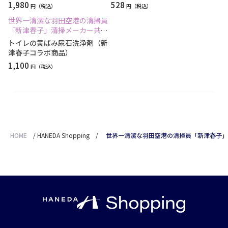
1,980
528
円
円
世界一清潔な羽田空港の清掃員
「新津春子」清掃メーカー共同
開発商品
トイレの黄ばみ尿石洗浄剤（新
津春子コラボ商品）
1,100
円
HOME
/
HANEDA Shopping
/
世界一清潔な羽田空港の清掃員「新津春子」