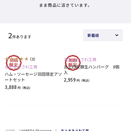
まま商品に活きています。
2
件あります
（3）
北上まきさわ工房
北上まきさわ工房
北上四匠豚生ハンバーグ 8個
入
ハム・ソーセージ羽田限定アソ
ートセット
2,959
円
3,888
円
HOME
/
HANEDA Shopping
/
北上まきさわ工房