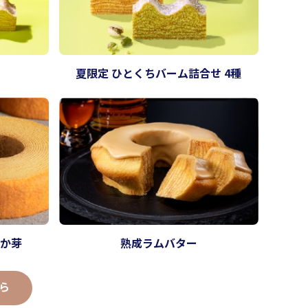
夏限定 ひとくちバーム詰合せ 4種
らか芽
熟成ラムバター
ら