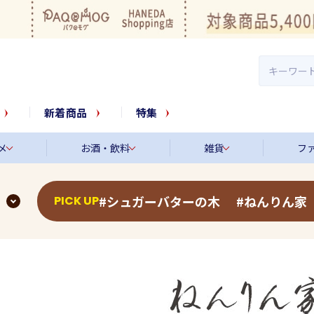
新着商品
特集
メ
お酒・飲料
雑貨
フ
シュガーバターの木
ねんりん家
PICK UP