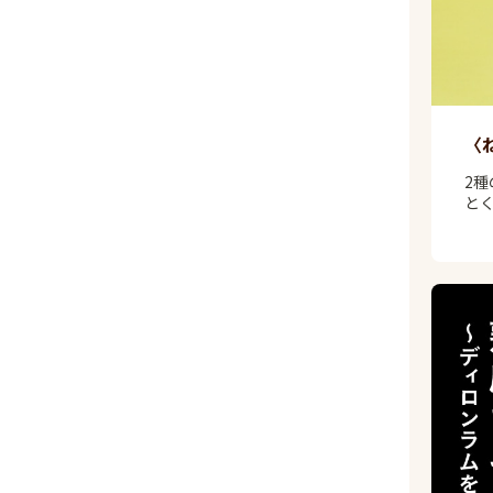
〈
2
と