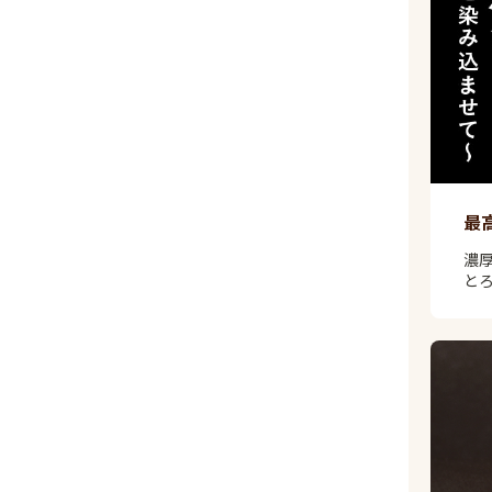
最
濃
と