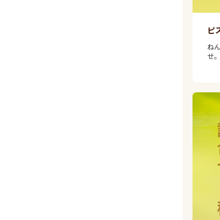
ピ
ね
せ