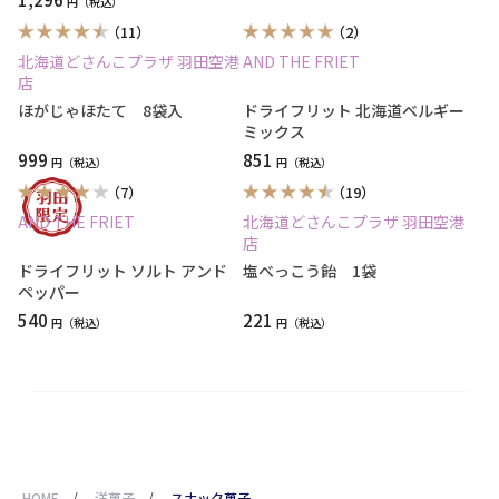
円
（11）
（2）
北海道どさんこプラザ 羽田空港
AND THE FRIET
店
ほがじゃほたて 8袋入
ドライフリット 北海道ベルギー
ミックス
999
851
円
円
（7）
（19）
AND THE FRIET
北海道どさんこプラザ 羽田空港
店
ドライフリット ソルト アンド
塩べっこう飴 1袋
ペッパー
540
221
円
円
HOME
/
洋菓子
/
スナック菓子