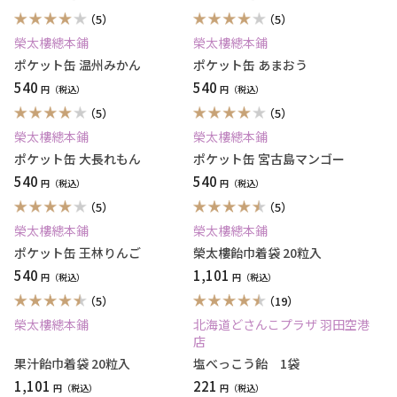
（5）
（5）
榮太樓總本鋪
榮太樓總本鋪
ポケット缶 温州みかん
ポケット缶 あまおう
540
540
円
円
（5）
（5）
榮太樓總本鋪
榮太樓總本鋪
ポケット缶 大長れもん
ポケット缶 宮古島マンゴー
540
540
円
円
（5）
（5）
榮太樓總本鋪
榮太樓總本鋪
ポケット缶 王林りんご
榮太樓飴巾着袋 20粒入
540
1,101
円
円
（5）
（19）
榮太樓總本鋪
北海道どさんこプラザ 羽田空港
店
果汁飴巾着袋 20粒入
塩べっこう飴 1袋
1,101
221
円
円