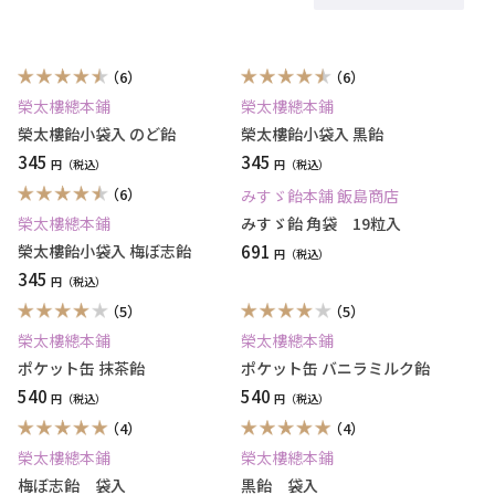
（6）
（6）
榮太樓總本鋪
榮太樓總本鋪
榮太樓飴小袋入 のど飴
榮太樓飴小袋入 黒飴
345
345
円
円
（6）
みすゞ飴本舗 飯島商店
榮太樓總本鋪
みすゞ飴 角袋 19粒入
榮太樓飴小袋入 梅ぼ志飴
691
円
345
円
（5）
（5）
榮太樓總本鋪
榮太樓總本鋪
ポケット缶 抹茶飴
ポケット缶 バニラミルク飴
540
540
円
円
（4）
（4）
榮太樓總本鋪
榮太樓總本鋪
梅ぼ志飴 袋入
黒飴 袋入