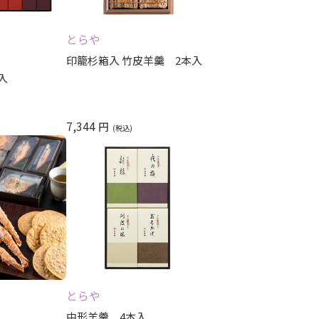
レビュー評価順
）
とらや
印籠杉箱入 竹皮羊羹 2本入
入
7,344
円
とらや
中形羊羹 4本入