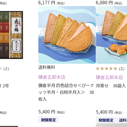
6,177
6,080
円
円
送料無料
（2）
（2）
鎌倉五郎本店
鎌倉五郎本店
鎌倉半月 四色詰合せ＜ぴーナ
 2号
月寄せ 36袋入
ッツ半月・白桃半月入＞ 38
枚入
5,400
5,400
円
円
期間限定
期間限定
送料