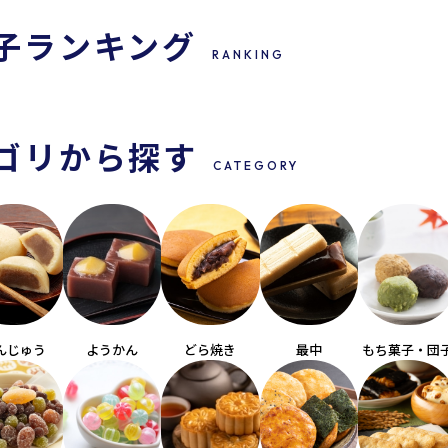
子
ランキング
RANKING
ゴリから探す
CATEGORY
んじゅう
ようかん
どら焼き
最中
もち菓子・団