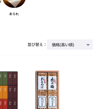
あられ
並び替え：
価格(高い順)
新着順
商品名
発売日
価格(安い順)
発売日＋商品名
レビュー順