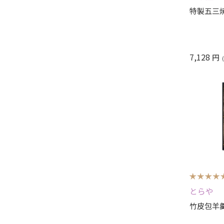
特製五三
7,128
円
とらや
竹皮包羊