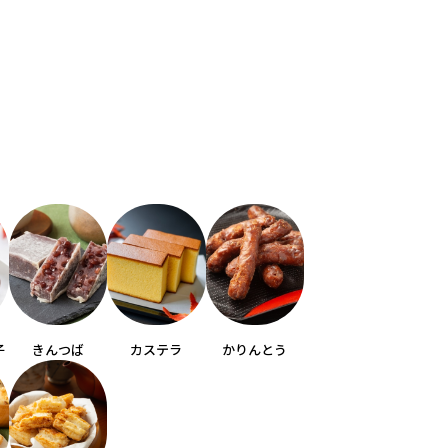
子
きんつば
カステラ
かりんとう