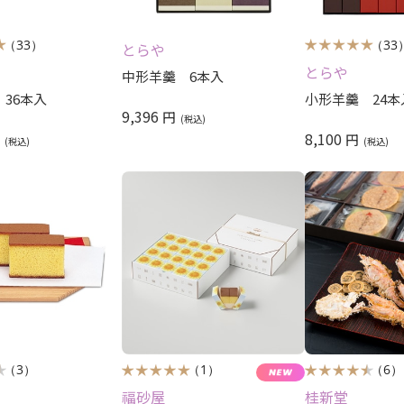
（33）
（33
とらや
とらや
中形羊羹 6本入
36本入
小形羊羹 24本
9,396
円
8,100
円
円
（3）
（1）
（6）
福砂屋
桂新堂