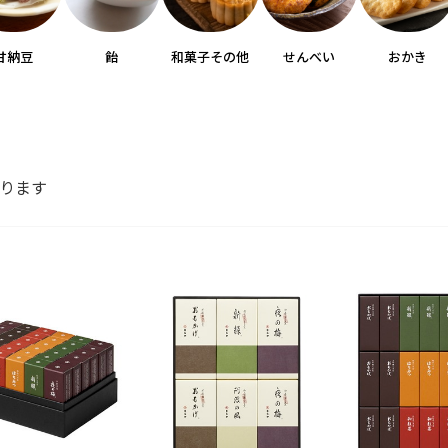
甘納豆
飴
和菓子その他
せんべい
おかき
ります