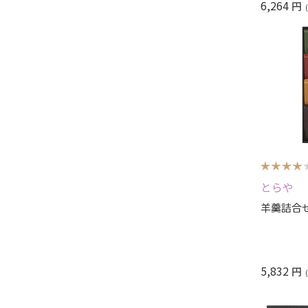
6,264
円
とらや
羊羹詰合せ
5,832
円