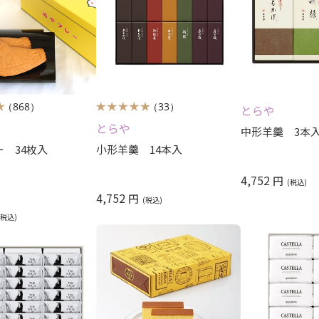
（868）
（33）
とらや
とらや
中形羊羹 3本
 34枚入
小形羊羹 14本入
4,752
円
4,752
円