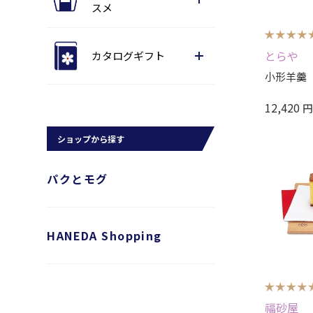
スメ
とらや
カタログギフト
小形羊羹 
12,420
ショップから探す
パクとモグ
HANEDA Shopping
福砂屋