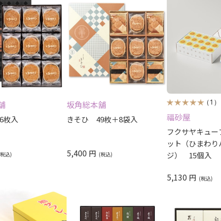
（1）
舖
坂角総本舖
福砂屋
6枚入
きそひ 49枚＋8袋入
フクサヤキュー
ット（ひまわり
5,400
円
ジ） 15個入
5,130
円