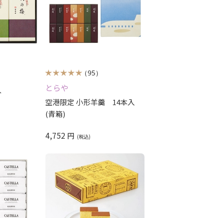
（95）
とらや
入
空港限定 小形羊羹 14本入
(青箱)
4,752
円