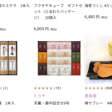
焼カステラ 2本入
フクサヤキューブ ギフトセ
海老づくし 4カ
ット（ひまわりパッケー
6,480
円
ジ） 20個入
6,804
円
（2）
（18）
（86
とらや
豊島屋
羹 2本入
羊羹・最中詰合せ6号
鳩サブレー 44