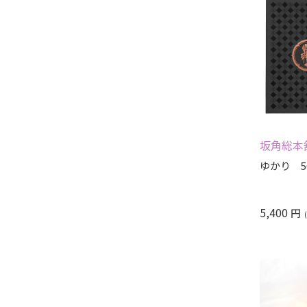
坂角総本
ゆかり 5
5,400
円