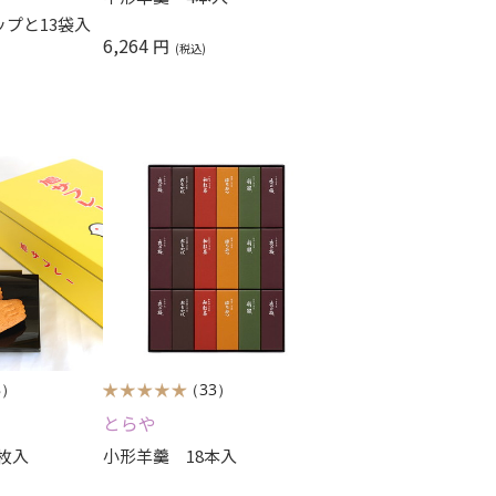
ップと13袋入
6,264
円
8）
（33）
とらや
枚入
小形羊羹 18本入