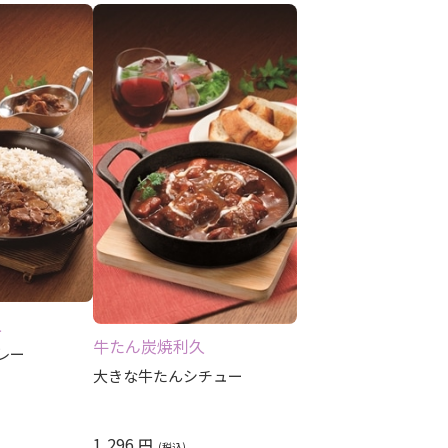
久
牛たん炭焼利久
レー
大きな牛たんシチュー
1,296
円