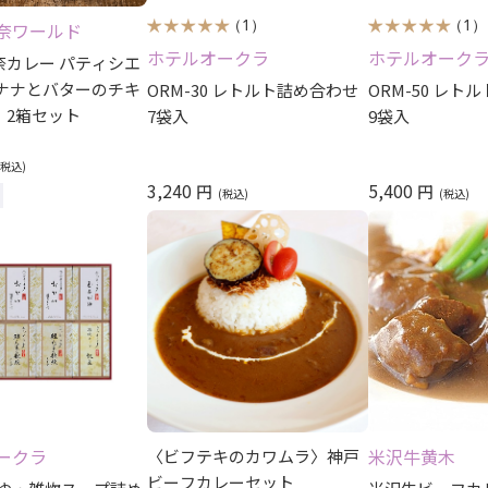
（1）
（1）
奈ワールド
ホテルオークラ
ホテルオーク
奈カレー パティシエ
バナナとバターのチキ
ORM-30 レトルト詰め合わせ
ORM-50 レト
 2箱セット
7袋入
9袋入
3,240
5,400
円
円
ークラ
米沢牛黄木
〈ビフテキのカワムラ〉神戸
ビーフカレーセット