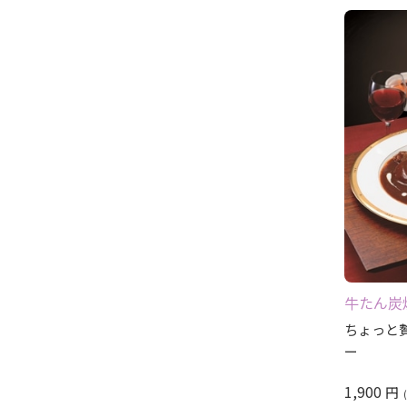
牛たん炭
ちょっと
ー
1,900
円