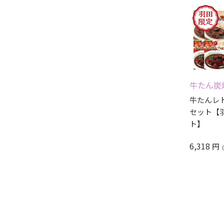
牛たん炭
牛たんレ
セット【
ト】
6,318
円