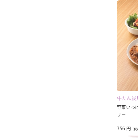
牛たん炭
野菜いっ
リー
756
円