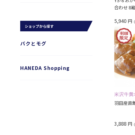
YS-8 
合わせ 8
5,940
円
ショップから探す
パクとモグ
HANEDA Shopping
米沢牛黄
羽田産直
3,888
円