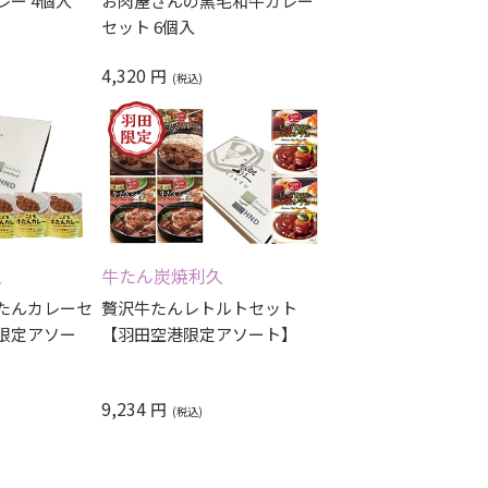
ー 4個入
お肉屋さんの黒毛和牛カレー
セット 6個入
4,320
円
久
牛たん炭焼利久
たんカレーセ
贅沢牛たんレトルトセット
限定アソー
【羽田空港限定アソート】
9,234
円