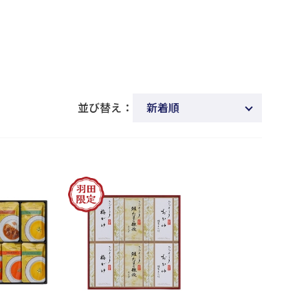
並び替え：
新着順
商品名
発売日
価格(安い順)
価格(高い順)
発売日＋商品名
レビュー順