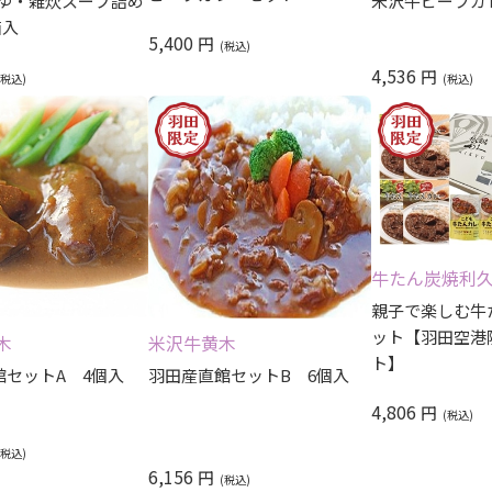
おかゆ・雑炊スープ詰め
米沢牛ビーフカレ
箱入
5,400
円
4,536
円
牛たん炭焼利
親子で楽しむ牛
ット【羽田空港
木
米沢牛黄木
ト】
館セットA 4個入
羽田産直館セットB 6個入
4,806
円
6,156
円