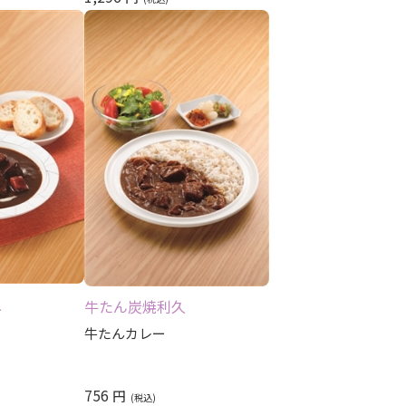
久
牛たん炭焼利久
牛たんカレー
756
円