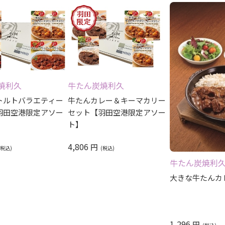
焼利久
牛たん炭焼利久
トルトバラエティー
牛たんカレー＆キーマカリー
羽田空港限定アソー
セット【羽田空港限定アソー
ト】
4,806
円
牛たん炭焼利
大きな牛たんカ
1,296
円