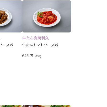
久
牛たん炭焼利久
ソース煮
牛たんトマトソース煮
645
円