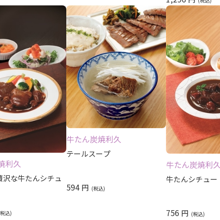
牛たん炭焼利久
テールスープ
焼利久
牛たん炭焼利
贅沢な牛たんシチュ
牛たんシチュー
594
円
756
円