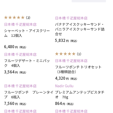
（2）
日本橋 千疋屋総本店
日本橋 千疋屋総本店
バナナアイスクッキーサンド・
バニラアイスクッキーサンド詰
シャーベット・アイスクリー
合せ
ム 12個入
5,832
円
6,480
円
（1）
日本橋 千疋屋総本店
フルーツデザート・ミニパッ
日本橋 千疋屋総本店
ク 4個入
フルーツポンチ トリオセット
3,564
（3種類詰合）
円
4,320
円
日本橋 千疋屋総本店
Nadir Gullu
フルーツポンチ プレーンタイ
プレミアムアンテップピスタチ
プ 6瓶入
オ 70g
7,560
864
円
円
日本橋 千疋屋総本店
日本橋 千疋屋総本店