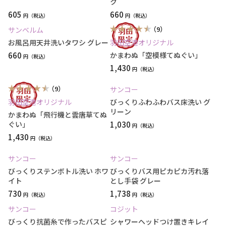
ク
605
660
円
円
（9）
サンベルム
お風呂用天井洗いタワシ グレー
羽田空港オリジナル
660
かまわぬ「空模様てぬぐい」
円
1,430
円
（9）
サンコー
羽田空港オリジナル
びっくりふわふわバス床洗い グ
リーン
かまわぬ「飛行機と雲唐草てぬ
ぐい」
1,030
円
1,430
円
サンコー
サンコー
びっくりステンボトル洗い ホワ
びっくりバス用ピカピカ汚れ落
イト
とし手袋 グレー
730
1,738
円
円
サンコー
コジット
びっくり抗菌糸で作ったバスピ
シャワーヘッドつけ置きキレイ