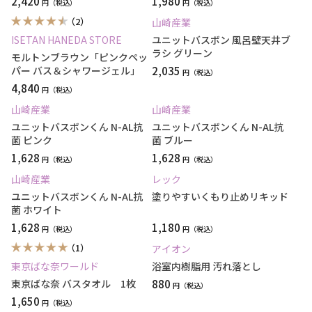
2,420
1,980
円
円
（2）
山崎産業
ISETAN HANEDA STORE
ユニットバスボン 風呂壁天井ブ
ラシ グリーン
モルトンブラウン「ピンクペッ
パー バス＆シャワージェル」
2,035
円
4,840
円
山崎産業
山崎産業
ユニットバスボンくん N-AL抗
ユニットバスボンくん N-AL抗
菌 ピンク
菌 ブルー
1,628
1,628
円
円
山崎産業
レック
ユニットバスボンくん N-AL抗
塗りやすいくもり止めリキッド
菌 ホワイト
1,628
1,180
円
円
（1）
アイオン
東京ばな奈ワールド
浴室内樹脂用 汚れ落とし
東京ばな奈 バスタオル 1枚
880
円
1,650
円