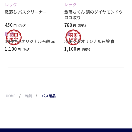
レック
レック
激落ち バスクリーナー
激落ちくん 鏡のダイヤモンドウ
ロコ取り
450
780
円
円
li‘ili’i
li‘ili’i
羽田空港オリジナル石鹸 赤
羽田空港オリジナル石鹸 青
1,100
1,100
円
円
HOME
/
雑貨
/
バス用品