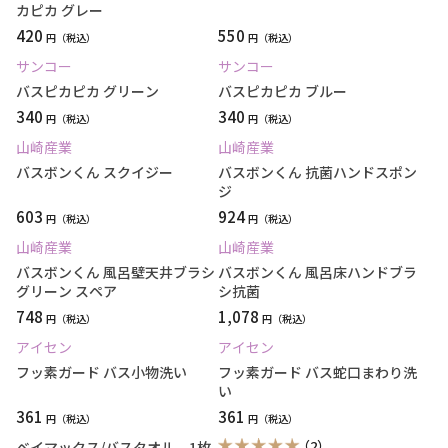
カピカ グレー
420
550
円
円
サンコー
サンコー
バスピカピカ グリーン
バスピカピカ ブルー
340
340
円
円
山崎産業
山崎産業
バスボンくん スクイジー
バスボンくん 抗菌ハンドスポン
ジ
603
924
円
円
山崎産業
山崎産業
バスボンくん 風呂壁天井ブラシ
バスボンくん 風呂床ハンドブラ
グリーン スペア
シ抗菌
748
1,078
円
円
アイセン
アイセン
フッ素ガード バス小物洗い
フッ素ガード バス蛇口まわり洗
い
361
361
円
円
（2）
ベイマックス/バスタオル 1枚