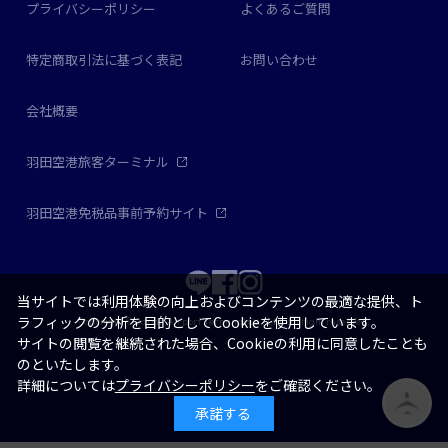
プライバシーポリシー
よくあるご質問
特定商取引法に基づく表記
お問い合わせ
会社概要
羽田空港旅客ターミナル
羽田空港免税品事前予約サイト
当サイトでは利用体験の向上およびコンテンツの最適な提供、ト
ラフィックの分析を目的としてCookieを使用しています。
Copyright © Japan Airport Terminal Co., Ltd. all right reserved.
サイトの閲覧を継続された場合、Cookieの利用に同意したことも
のといたします。
詳細については
プライバシーポリシー
をご確認ください。
承諾する