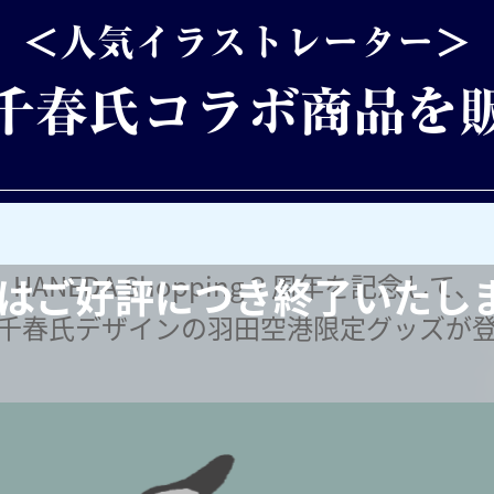
HANEDA Shopping２周年を記念して、
は
ご好評につき終了いたし
千春氏デザインの
羽田空港限定グッズが