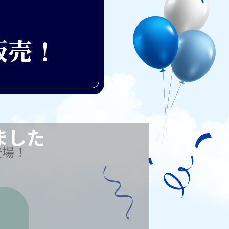
ました
登場！