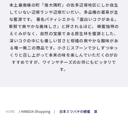
本土最南端の町「南大隅町」の佐多辺塚地区にしか自生
していない辺塚ランや辺塚だいだい、多品種の薬草が主
な蜜源です。 著名パティシエから「面白いコクがある。
新鮮で爽やかな美味しさ」と評されるほど。 蜂蜜独特の
えぐみがなく、自然の宝庫である原生林を蜜源とした、
深いコクの中にも優しい甘さと柑橘の爽やかな酸味があ
る唯一無二の商品です。小さじスプーンで少しずつゆっ
くりと召し上がって本来の味を楽しんでいただくのがお
すすめですが、ワインやチーズのお供にもピッタリで
す。
HOME
/
HANEDA Shopping
/
日本ミツバチの蜂蜜 凛