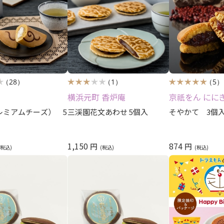
（28）
（1）
（5）
横浜元町 香炉庵
京祇をん にに
レミアムチーズ） 5
三渓園花文あわせ 5個入
そやかて 3個
1,150
874
円
円