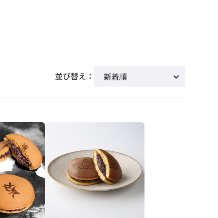
並び替え：
新着順
商品名
発売日
価格(安い順)
価格(高い順)
発売日＋商品名
レビュー順