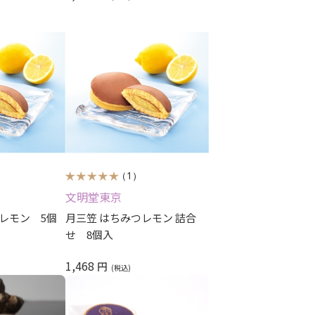
（1）
文明堂東京
レモン 5個
月三笠 はちみつレモン 詰合
せ 8個入
1,468
円