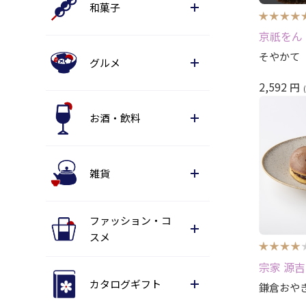
和菓子
京祇をん
そやかて 
グルメ
2,592
円
お酒・飲料
雑貨
ファッション・コ
スメ
宗家 源
カタログギフト
鎌倉おやき