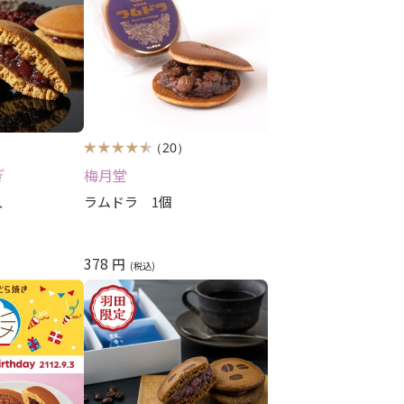
（20）
ぎ
梅月堂
入
ラムドラ 1個
378
円