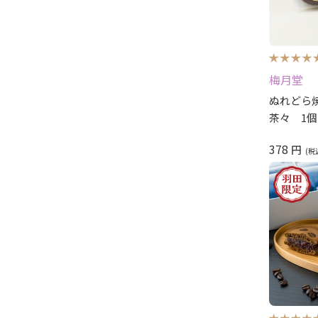
梅月堂
ぬれどら
茶々 1個
378
円