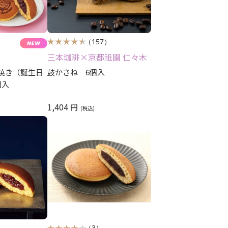
）
（157）
三本珈琲×京都祇園 仁々木
焼き（誕生日
鼓かさね 6個入
個入
1,404
円
）
（3）