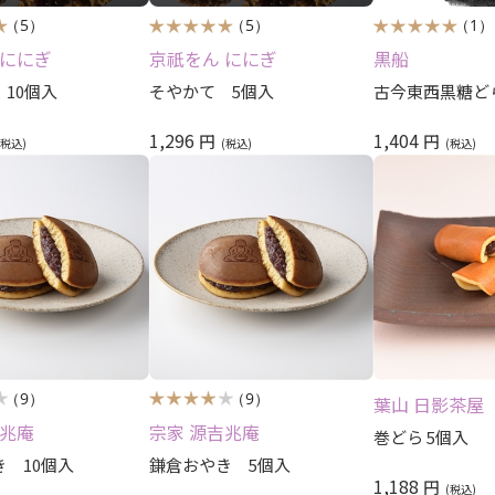
（5）
（5）
（1）
 ににぎ
京祇をん ににぎ
黒船
10個入
そやかて 5個入
古今東西黒糖ど
1,296
1,404
円
円
（9）
（9）
葉山 日影茶屋
吉兆庵
宗家 源吉兆庵
巻どら 5個入
 10個入
鎌倉おやき 5個入
1,188
円