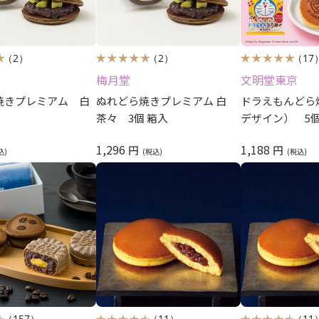
（2）
（2）
（17
梅月堂
文明堂東京
焼きプレミアム 白
ぬれどら焼きプレミアム 白
ドラえもんどら
茶々 3個 箱入
デザイン） 5
1,296
1,188
円
円
（157）
（11）
（11