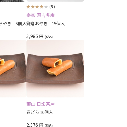
レビュー評価順
（9）
宗家 源吉兆庵
らやき 5個入
鎌倉おやき 15個入
3,985
円
葉山 日影茶屋
巻どら 10個入
2,376
円