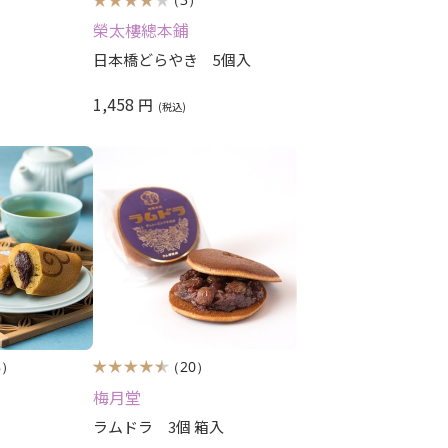
榮太樓總本鋪
日本橋どらやき 5個入
1,458
円
8）
（20）
梅月堂
ラムドラ 3個 箱入