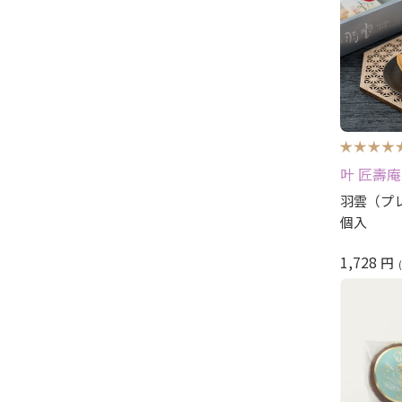
叶 匠壽庵
羽雲（プ
個入
1,728
円