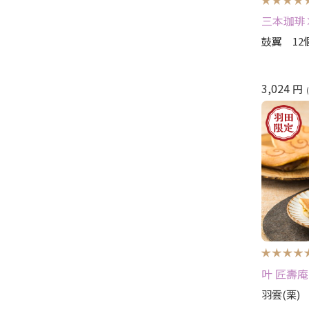
三本珈琲
鼓翼 12
3,024
円
叶 匠壽庵
羽雲(栗)