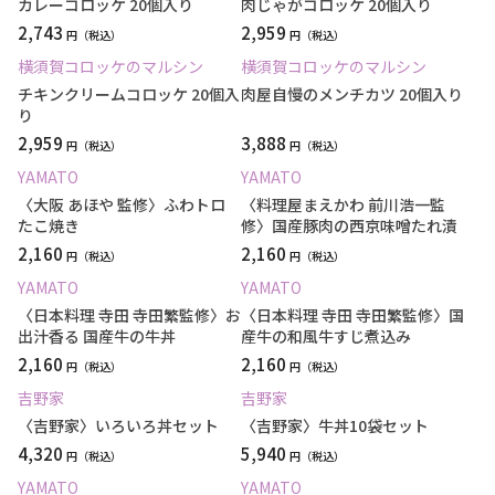
カレーコロッケ 20個入り
肉じゃがコロッケ 20個入り
2,743
2,959
円
円
横須賀コロッケのマルシン
横須賀コロッケのマルシン
チキンクリームコロッケ 20個入
肉屋自慢のメンチカツ 20個入り
り
2,959
3,888
円
円
YAMATO
YAMATO
〈大阪 あほや 監修〉ふわトロ
〈料理屋まえかわ 前川浩一監
たこ焼き
修〉国産豚肉の西京味噌たれ漬
2,160
2,160
円
円
YAMATO
YAMATO
〈日本料理 寺田 寺田繁監修〉お
〈日本料理 寺田 寺田繁監修〉国
出汁香る 国産牛の牛丼
産牛の和風牛すじ煮込み
2,160
2,160
円
円
吉野家
吉野家
〈吉野家〉いろいろ丼セット
〈吉野家〉牛丼10袋セット
4,320
5,940
円
円
YAMATO
YAMATO