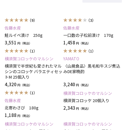
（9）
（3）
佐藤水産
佐藤水産
鮭ルイベ漬け 250g
一口数の子松前漬け 170g
3,551
1,458
円
円
（1）
（1）
横須賀コロッケのマルシン
YAMATO
横須賀で半世紀も愛されたマル
〈山晃食品〉黒毛和牛スジ煮込
シンのコロッケ バラエティセッ
みDE家晩酌
トM 25個入り
4,320
3,240
円
円
（1）
横須賀コロッケのマルシン
佐藤水産
横須賀コロッケ 20個入り
北寄わさび 180g
2,343
円
1,188
円
横須賀コロッケのマルシン
横須賀コロッケのマルシン