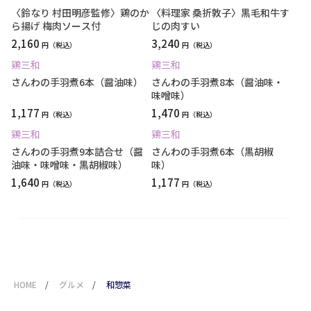
〈鈴なり 村田明彦監修〉鶏のか
〈料理家 桑折敦子〉黒毛和牛す
ら揚げ 梅肉ソース付
じの肉すい
2,160
3,240
円
円
鶏三和
鶏三和
さんわの手羽煮6本（醤油味）
さんわの手羽煮8本（醤油味・
味噌味）
1,177
1,470
円
円
鶏三和
鶏三和
さんわの手羽煮9本詰合せ（醤
さんわの手羽煮6本（黒胡椒
油味・味噌味・黒胡椒味）
味）
1,640
1,177
円
円
HOME
/
グルメ
/
和惣菜