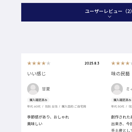
ユーザーレビュー
（2
2025.8.3
いい感じ
味の民藝
甘夏
ミ
年代:
60代
性別:
女性
購入目的:
ご自宅用
年代:
50代
性
季節感があり、おしゃれ
創作された
美味しい
出来き、今
手土産とし