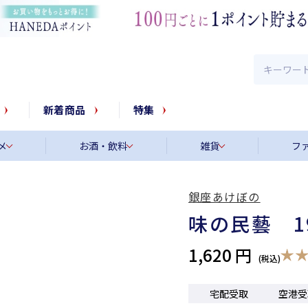
新着商品
特集
メ
お酒・飲料
雑貨
フ
銀座あけぼの
味の民藝 1
1,620 円
宅配受取
空港受