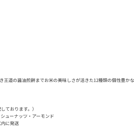
き王道の醤油煎餅までお米の美味しさが活きた12種類の個性豊か
記しております。）
カシューナッツ・アーモンド
以内に発送