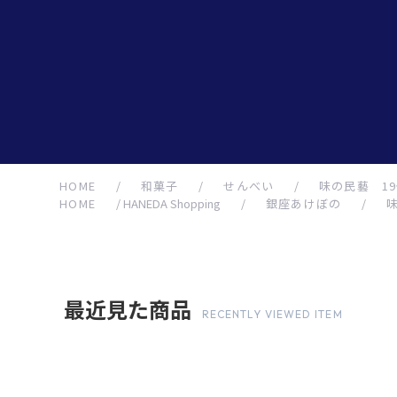
HOME
/
和菓子
/
せんべい
/
味の民藝 1
HOME
/
HANEDA Shopping
/
銀座あけぼの
/
最近見た商品
RECENTLY VIEWED ITEM