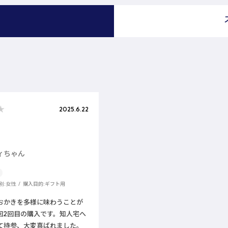
）
2025.6.22
ィちゃん
別:
女性
購入目的:
ギフト用
おかきを多様に味わうことが
回2回目の購入です。知人宅へ
て持参、大変喜ばれました。