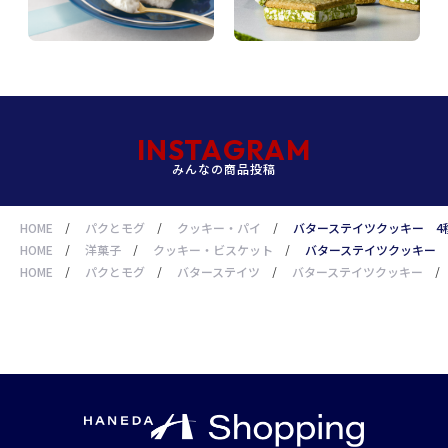
INSTAGRAM
みんなの商品投稿
HOME
/
パクとモグ
/
クッキー・パイ
/
バターステイツクッキー 4
HOME
/
洋菓子
/
クッキー・ビスケット
/
バターステイツクッキー 
HOME
/
パクとモグ
/
バターステイツ
/
バターステイツクッキー
/