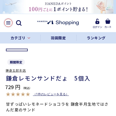
LINE
Facebook
ログイン
カート
リンクをコピー
カテゴリ
羽田限定
ランキング
期間限定
鎌倉五郎本店
鎌倉レモンサンドだょ 5個入
729 円
（1件のレビューを見る）
甘ずっぱいレモネードショコラを 鎌倉半月生地ではさ
んだ夏のサンド