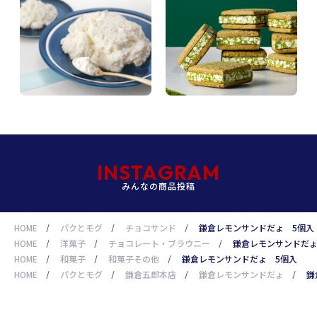
INSTAGRAM
みんなの商品投稿
HOME
/
パクとモグ
/
チョコサンド
/
鎌倉レモンサンドだょ 5個入
HOME
/
洋菓子
/
チョコレート・ブラウニー
/
鎌倉レモンサンドだょ
HOME
/
和菓子
/
和菓子その他
/
鎌倉レモンサンドだょ 5個入
HOME
/
パクとモグ
/
鎌倉五郎本店
/
鎌倉レモンサンドだょ
/
鎌