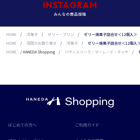
INSTAGRAM
みんなの商品投稿
HOME
/
洋菓子
/
ゼリー・プリン
/
ゼリー焼菓子詰合せ＜12個入＞
HOME
/
羽田のお取り寄せ
/
洋菓子
/
ゼリー焼菓子詰合せ＜12個入
HOME
/
HANEDA Shopping
/
パティスリーラ・マーレ・ド・チャヤ
/
はじめての方へ
ご利用ガイド