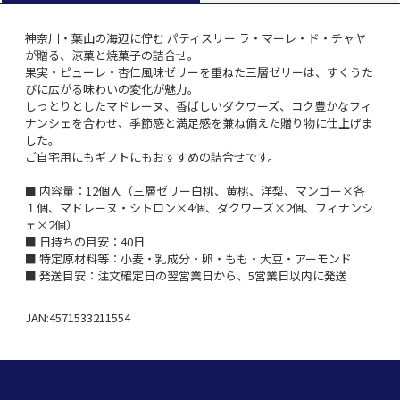
神奈川・葉山の海辺に佇む パティスリー ラ・マーレ・ド・チャヤ
が贈る、涼菓と焼菓子の詰合せ。
果実・ピューレ・杏仁風味ゼリーを重ねた三層ゼリーは、すくうた
びに広がる味わいの変化が魅力。
しっとりとしたマドレーヌ、香ばしいダクワーズ、コク豊かなフィ
ナンシェを合わせ、季節感と満足感を兼ね備えた贈り物に仕上げま
した。
ご自宅用にもギフトにもおすすめの詰合せです。
■ 内容量：12個入（三層ゼリー白桃、黄桃、洋梨、マンゴー×各
１個、マドレーヌ・シトロン×4個、ダクワーズ×2個、フィナンシ
ェ×2個）
■ 日持ちの目安：40日
■ 特定原材料等：小麦・乳成分・卵・もも・大豆・アーモンド
■ 発送目安：注文確定日の翌営業日から、5営業日以内に発送
JAN:4571533211554