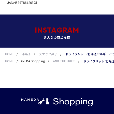
JAN:4589786120325
INSTAGRAM
みんなの商品投稿
HOME
/
洋菓子
/
スナック菓子
/
ドライフリット 北海道ベルギーミ
HOME
/
HANEDA Shopping
/
AND THE FRIET
/
ドライフリット 北海