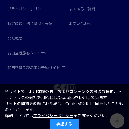
プライバシーポリシー
よくあるご質問
特定商取引法に基づく表記
お問い合わせ
会社概要
羽田空港旅客ターミナル
羽田空港免税品事前予約サイト
当サイトでは利用体験の向上およびコンテンツの最適な提供、ト
ラフィックの分析を目的としてCookieを使用しています。
Copyright © Japan Airport Terminal Co., Ltd. all right reserved.
サイトの閲覧を継続された場合、Cookieの利用に同意したことも
のといたします。
詳細については
プライバシーポリシー
をご確認ください。
承諾する