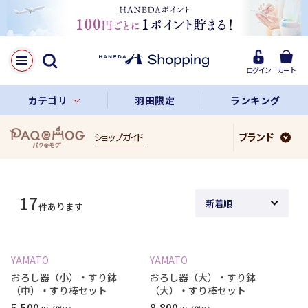
ログイン
カート
カテゴリ
羽田限定
ランキング
ブランド
ショップガイド
17
件あります
YAMATO
YAMATO
おろし器（小）・すり鉢
おろし器（大）・すり鉢
（中）・すり棒セット
（大）・すり棒セット
5,500
8,800