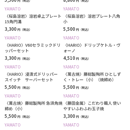
円
円
YAMATO
YAMATO
〈桜島溶岩〉溶岩卓上プレート
〈桜島溶岩〉溶岩プレート八角
15角円溝
小
3,300
5,500
円
円
YAMATO
YAMATO
〈HARIO〉V60セラミックドリ
〈HARIO〉ドリップケトル・ヴ
ッパーセット
ォーノ
3,300
4,510
円
円
YAMATO
YAMATO
〈HARIO〉浸漬式ドリッパー
〈萬古焼〉藤総製陶所 ひとしず
スイッチ サーバーセット
く・トレー（小）（焼締め）
5,500
5,500
円
円
YAMATO
YAMATO
〈萬古焼〉藤総製陶所 急須角焼
〈藤田金属〉こだわり職人 使い
締め（小）
やすいふわふわ玉子焼
5,500
3,300
円
円
YAMATO
YAMATO