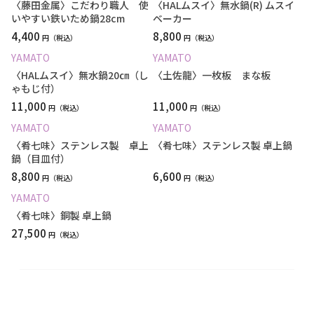
〈藤田金属〉こだわり職人 使
〈HALムスイ〉無水鍋(R) ムスイ
いやすい鉄いため鍋28cm
ベーカー
4,400
8,800
円
円
YAMATO
YAMATO
〈HALムスイ〉無水鍋20㎝（し
〈土佐龍〉一枚板 まな板
ゃもじ付）
11,000
11,000
円
円
YAMATO
YAMATO
〈肴七味〉ステンレス製 卓上
〈肴七味〉ステンレス製 卓上鍋
鍋（目皿付）
8,800
6,600
円
円
YAMATO
〈肴七味〉銅製 卓上鍋
27,500
円