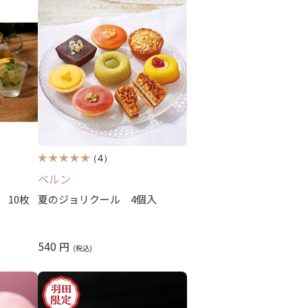
価格(安い順)
価格(高い順)
発売日＋商品名
レビュー順
レビュー評価順
（4）
ベルン
 10枚
夏のジョリクール 4個入
540
円