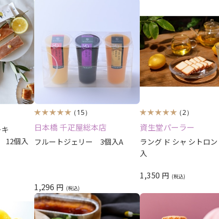
（15）
（2）
日本橋 千疋屋総本店
資生堂パーラー
ーキ
 12個入
フルートジェリー 3個入A
ラング ド シャ シトロン
入
1,350
円
1,296
円