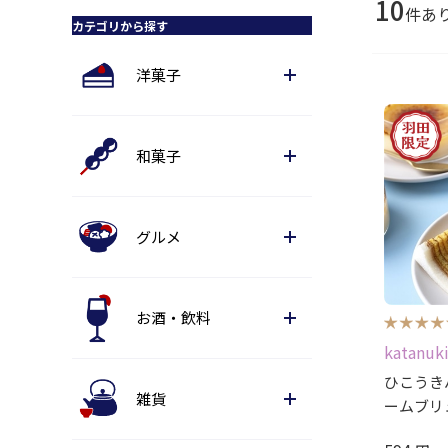
10
件あ
カテゴリから探す
洋菓子
和菓子
グルメ
お酒・飲料
katanuk
ひこうき
雑貨
ームブリ