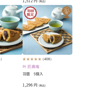
1,512
円
8）
（408）
叶 匠壽庵
羽雲 5個入
1,296
円