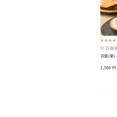
叶 匠壽
羽雲(栗)
1,566
円