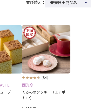
並び替え：
発売日＋商品名
新着順
商品名
発売日
価格(安い順)
価格(高い順)
レビュー順
レビュー評価順
）
（34）
CASTE
西光亭
キューブ
くるみのクッキー（エアポー
トT2）