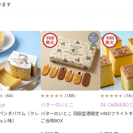
ります
（64）
（188）
（16
iya
バターのいとこ
DE CARNERO 
パンダバウム（クレ
バターのいとこ 羽田空港限定
HNDフライト
ュレ味）
ご当地BOX