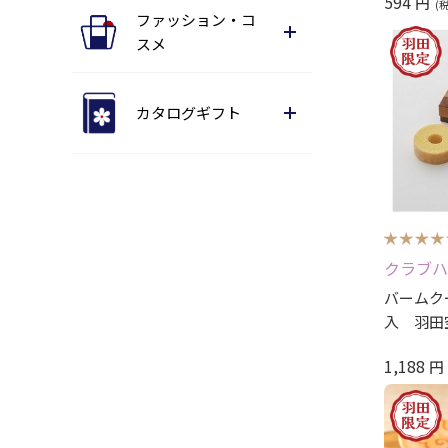
594
円
ファッション・コ
スメ
カタログギフト
クラブハ
バームクー
入 羽田
1,188
円