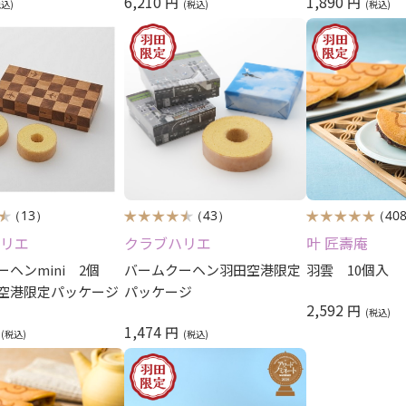
6,210
1,890
円
円
（13）
（43）
（40
リエ
クラブハリエ
叶 匠壽庵
ヘンmini 2個
バームクーヘン羽田空港限定
羽雲 10個入
空港限定パッケージ
パッケージ
2,592
円
1,474
円