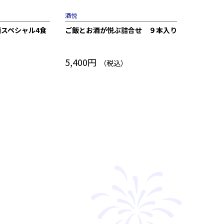
★★★★
酒悦
浅草今半
スペシャル4食
ご飯とお酒が悦ぶ詰合せ ９本入り
牛肉佃煮
5,400円
4,320円
）
（税込）