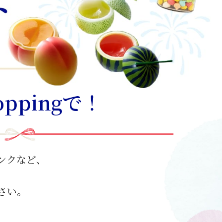
oppingで！
ンクなど、
さい。