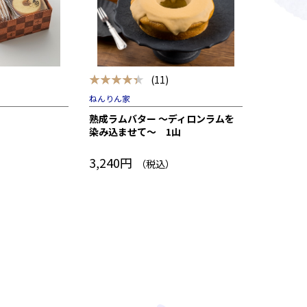
★★★★★
★★★★
(11)
ねんりん家
三本珈琲×
熟成ラムバター ～ディロンラムを
カフェシ
染み込ませて～ 1山
3,240円
2,656円
）
（税込）