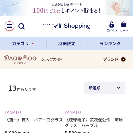
ログイン
カート
カテゴリ
羽田限定
ランキング
ブランド
ショップガイド
13
件あります
YAMATO
YAMATO
〈箔一〉貫入 ペア一口グラス
〈琉球硝子〉兼次侃公作 琉球
グラス パープル
8,800
5,500