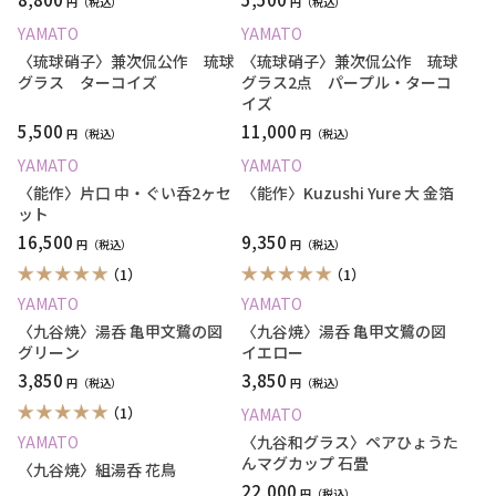
円
円
YAMATO
YAMATO
〈琉球硝子〉兼次侃公作 琉球
〈琉球硝子〉兼次侃公作 琉球
グラス ターコイズ
グラス2点 パープル・ターコ
イズ
5,500
11,000
円
円
YAMATO
YAMATO
〈能作〉片口 中・ぐい呑2ヶセ
〈能作〉Kuzushi Yure 大 金箔
ット
16,500
9,350
円
円
（1）
（1）
YAMATO
YAMATO
〈九谷焼〉湯呑 亀甲文鷺の図
〈九谷焼〉湯呑 亀甲文鷺の図
グリーン
イエロー
3,850
3,850
円
円
（1）
YAMATO
YAMATO
〈九谷和グラス〉ペアひょうた
んマグカップ 石畳
〈九谷焼〉組湯呑 花鳥
22,000
円