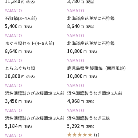
11,340
3,780
円
円
YAMATO
YAMATO
石狩鍋(3~4人前)
北海道産花咲がに石狩鍋
5,400
8,640
円
円
YAMATO
YAMATO
まぐろ鍋セット(4~6人前)
北海道産花咲がに石狩鍋
8,640
10,800
円
円
YAMATO
YAMATO
とらふぐちり鍋
鹿児島県産 鰻蒲焼（関西風焼）
10,800
10,800
円
円
YAMATO
YAMATO
浜名湖謹製きざみ鰻蒲焼 2人前
浜名湖謹製うなぎ蒲焼 2人前
3,456
4,968
円
円
YAMATO
YAMATO
浜名湖謹製きざみ鰻蒲焼 3人前
浜名湖謹製うなぎ三昧
5,184
5,292
円
円
（1）
YAMATO