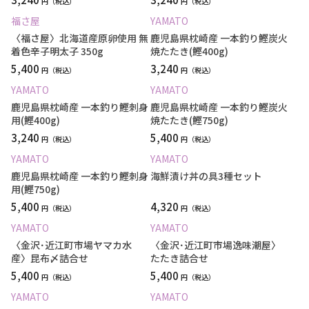
円
円
福さ屋
YAMATO
〈福さ屋〉北海道産原卵使用 無
鹿児島県枕崎産 一本釣り鰹炭火
着色辛子明太子 350g
焼たたき(鰹400g)
5,400
3,240
円
円
YAMATO
YAMATO
鹿児島県枕崎産 一本釣り鰹刺身
鹿児島県枕崎産 一本釣り鰹炭火
用(鰹400g)
焼たたき(鰹750g)
3,240
5,400
円
円
YAMATO
YAMATO
鹿児島県枕崎産 一本釣り鰹刺身
海鮮漬け丼の具3種セット
用(鰹750g)
5,400
4,320
円
円
YAMATO
YAMATO
〈金沢･近江町市場ヤマカ水
〈金沢･近江町市場逸味潮屋〉
産〉昆布〆詰合せ
たたき詰合せ
5,400
5,400
円
円
YAMATO
YAMATO