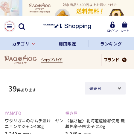
ログイン
カート
カテゴリ
羽田限定
ランキング
ブランド
ショップガイド
39
件あります
YAMATO
福さ屋
ワタリガニのキムチ漬け ヤン
〈福さ屋〉北海道産原卵使用 無
ニョンケジャン400g
着色辛子明太子 210g
3,240
3,240