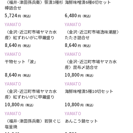
〈福井･津田孫兵衛〉笹漬3種杉
海鮮味噌漬6種6切セット
樽詰合せ
5,724
6,480
円
円
YAMATO
YAMATO
〈金沢･近江町市場ヤマカ水
〈金沢･近江町市場逸味潮屋〉
産〉紅ずわいがに甲羅盛り
たたき詰合せ
8,640
8,640
円
円
YAMATO
YAMATO
干物セット「波」
〈金沢･近江町市場ヤマカ水
産〉昆布〆詰合せ
8,640
10,800
円
円
YAMATO
YAMATO
〈金沢･近江町市場ヤマカ水
海鮮味噌漬5種10切セット
産〉紅ずわいがに甲羅盛り
10,800
10,800
円
円
YAMATO
YAMATO
〈福井･津田孫兵衛〉若狭ぐじ
あんこう鍋セット
塩釜焼