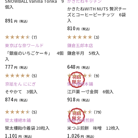
SNOWBALL Vanilla Tonka 9
かきたねキッチン
個入
かきたねWITH NUTS 贅沢チー
ズとコーヒーピーナッツ 6袋
891
入
円
810
円
（7）
（3）
東京ばな奈ワールド
鎌倉五郎本店
「銀座のいちごケーキ」 4個
鎌倉半月 5枚入
入
777
648
円
円
（5）
（9）
京祇をん ににぎ
榮太樓總本鋪
そやかて 3個入
江戸菓 一寸金鍔 6個入
874
918
円
円
（5）
（79）
榮太樓總本鋪
銀座 松﨑煎餅
榮太樓飴巾着袋 20粒入
米つぶ煎餅 味噌 12枚入
1,101
1,026
円
円