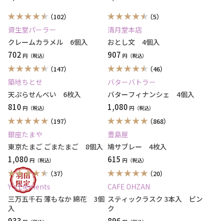
（102）
（5）
資生堂パーラー
清月堂本店
クレームカラメル 6個入
おとし文 4個入
702
907
円
円
（147）
（46）
築地ちとせ
バターバトラー
天ぷらせんべい 6枚入
バターフィナンシェ 4個入
810
1,080
円
円
（197）
（868）
銀座たまや
豊島屋
東京たまご ごまたまご 8個入
鳩サブレー 4枚入
1,080
615
円
円
（37）
（20）
Y’s Elements
CAFE OHZAN
三万五千石 薄もなか 綿花 3個
スティックラスク 3本入 ピン
入
ク
933
896