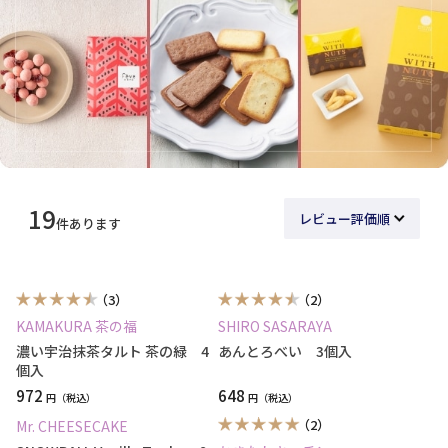
19
件あります
（3）
（2）
KAMAKURA 茶の福
SHIRO SASARAYA
濃い宇治抹茶タルト 茶の緑 4
あんとろべい 3個入
個入
972
648
円
円
（2）
Mr. CHEESECAKE