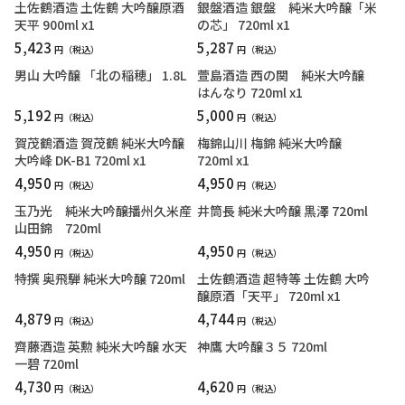
土佐鶴酒造 土佐鶴 大吟醸原酒
銀盤酒造 銀盤 純米大吟醸「米
天平 900ml x1
の芯」 720ml x1
5,423
5,287
円
円
男山 大吟醸 「北の稲穂」 1.8L
萱島酒造 西の関 純米大吟醸
はんなり 720ml x1
5,192
5,000
円
円
賀茂鶴酒造 賀茂鶴 純米大吟醸
梅錦山川 梅錦 純米大吟醸
大吟峰 DK-B1 720ml x1
720ml x1
4,950
4,950
円
円
玉乃光 純米大吟醸播州久米産
井筒長 純米大吟醸 黒澤 720ml
山田錦 720ml
4,950
4,950
円
円
特撰 奥飛騨 純米大吟醸 720ml
土佐鶴酒造 超特等 土佐鶴 大吟
醸原酒「天平」 720ml x1
4,879
4,744
円
円
齊藤酒造 英勲 純米大吟醸 水天
神鷹 大吟醸３５ 720ml
一碧 720ml
4,730
4,620
円
円