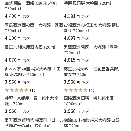
加越 関白「酒峰加越 朱ノ吟」
特撰 奥飛騨 大吟醸 720ml
720ml x1
4,400
4,191
円
円
萱島酒造 西の関 大吟醸 滴酒
お福酒造 お福正宗 大吟醸 槽し
720ml x1
ぼり 720ml x1
4,100
4,097
円
円
澤正宗 純米原酒古酒 720ml
黒澤酒造 雪國 大吟醸「霧雪」
720ml x1
4,070
4,015
円
円
山本本家 神聖 純米大吟醸 山田
澤正宗純大吟 「紅花屋重兵衛」
錦 氷温囲い 720ml x 1
雪女神 720ml
3,960
3,960
円
円
（1）
（1）
神聖 京都産 祝 純米大吟
国稀酒造 国稀 特別純米酒
醸 720ml
1800ml x1
3,960
3,960
円
円
室町酒造 超特撰 櫻室町「ゴール
梅錦山川 梅錦 純米大吟醸 白鶴
ド雄町米の里」 720ml x1
錦 720ml