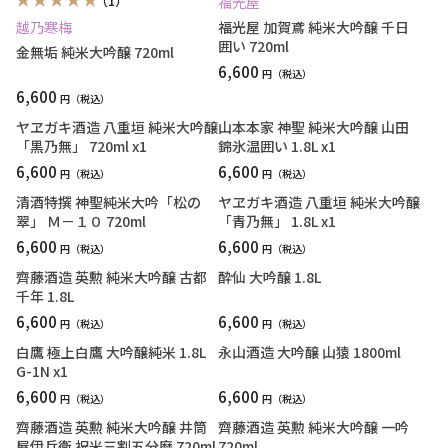
（1）
福光屋
越乃寒梅
福光屋 加賀鳶 純米大吟醸 千日
囲い 720ml
金無垢 純米大吟醸 720ml
6,600
円
6,600
円
ヤヱガキ酒造 八重垣 純米大吟醸
山本本家 神聖 純米大吟醸 山田
「黒乃無」 720ml x1
錦氷温囲い 1.8L x1
6,600
6,600
円
円
清酒特撰 神聖純米大吟「松の
ヤヱガキ酒造 八重垣 純米大吟醸
翠」 Ｍ－１０ 720ml
「青乃無」 1.8L x1
6,600
6,600
円
円
齊藤酒造 英勲 純米大吟醸 古都
酔仙 大吟醸 1.8L
千年 1.8L
6,600
6,600
円
円
白鷹 極上白鷹 大吟醸純米 1.8L
永山酒造 大吟醸 山猿 1800ml
G-1N x1
6,600
6,600
円
円
齊藤酒造 英勲 純米大吟醸 井筒
齊藤酒造 英勲 純米大吟醸 一吟
屋伊兵衛 祝米三割五分磨 720ml
720ml