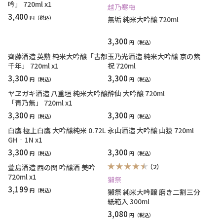
吟」 720ml x1
越乃寒梅
3,400
円
無垢 純米大吟醸 720ml
3,300
円
齊藤酒造 英勲 純米大吟醸「古都
玉乃光酒造 純米大吟醸 京の紫
千年」 720ml x1
祝 720ml
3,300
3,300
円
円
ヤヱガキ酒造 八重垣 純米大吟醸
酔仙 大吟醸 720ml
「青乃無」 720ml x1
3,300
3,300
円
円
白鷹 極上白鷹 大吟醸純米 0.72L
永山酒造 大吟醸 山猿 720ml
GH‐1N x1
3,300
3,300
円
円
（2）
萱島酒造 西の関 吟醸酒 美吟
720ml x1
獺祭
3,199
円
獺祭 純米大吟醸 磨き二割三分
紙箱入 300ml
3,080
円