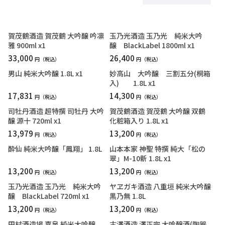
賀茂鶴酒造 賀茂鶴 大吟醸 吟凛
玉乃光酒造 玉乃光 純米大吟
雅 900ml x1
醸 BlackLabel 1800ml x1
33,000
26,400
円
円
男山 純米大吟醸 1.8L x1
妙高山 大吟醸 三割五分(桐箱
入) 1.8L x1
17,831
14,300
円
円
司牡丹酒造 超特撰 司牡丹 大吟
賀茂鶴酒造 賀茂鶴 大吟醸 双鶴
醸 源十 720ml x1
化粧箱入り 1.8L x1
13,979
13,200
円
円
酔仙 純米大吟醸「鳳翔」 1.8L
山本本家 神聖 特撰 純大「松の
翠」M-10新 1.8L x1
13,200
13,200
円
円
玉乃光酒造 玉乃光 純米大吟
ヤヱガキ酒造 八重垣 純米大吟醸
醸 BlackLabel 720ml x1
黒乃無 1.8L
13,200
13,200
円
円
田村酒造場 嘉泉 純米大吟醸
古澤酒造 澤正宗 大吟醸酒(陶器