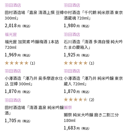
羽田酒店
羽田酒店
田村酒造場「嘉泉 清酒上撰 豆樽
中村酒造「千代鶴 純米原酒 東京
300ml」
酒蔵魂 720ml｣
2,018
1,980
円
円
福光屋
羽田酒店
福光屋 加賀鳶 吟醸梅酒 1本詰
石川酒造「清酒 多満自慢 純大吟
720ml
たまの慶箱入」
1,969
1,925
円
円
（1）
（1）
羽田酒店
羽田酒店
小澤酒造「澤乃井 奥多摩遊水仕
小澤酒造「澤乃井 純米吟醸 東京
込 豆樽 300ml」
蔵人 720ml」
1,870
1,870
円
円
（2）
羽田酒店
田村酒造場「清酒 嘉泉 純米吟醸
獺祭
酒」
獺祭 純米大吟醸 磨き二割三分
1,705
180ml
円
1,683
円