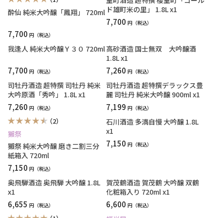
室町酒造 超特撰 櫻室町「ゴール
ド雄町米の里」 1.8L x1
酔仙 純米大吟醸「鳳翔」 720ml
7,700
円
7,700
円
我逢人 純米大吟醸Ｙ３０ 720ml
高砂酒造 国士無双 大吟醸酒
1.8L x1
7,700
7,260
円
円
司牡丹酒造 超特撰 司牡丹 純米
司牡丹酒造 超特撰デラックス豊
大吟原酒「秀吟」 1.8L x1
麗 司牡丹 純米大吟醸 900ml x1
7,260
7,199
円
円
（2）
石川酒造 多満自慢 大吟醸 1.8L
x1
獺祭
7,150
円
獺祭 純米大吟醸 磨き二割三分
紙箱入 720ml
7,150
円
奥飛騨酒造 奥飛騨 大吟醸 1.8L
賀茂鶴酒造 賀茂鶴 大吟醸 双鶴
x1
化粧箱入り 720ml x1
6,655
6,600
円
円