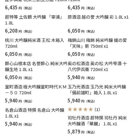
6,435
6,435
円
円
超特等 土佐鶴 大吟醸 「寧浦」
原酒造 越の誉 大吟醸 彩 1.8L x1
1.8L
6,208
6,050
円
円
桃川 大吟醸純米酒 王松 木箱入
梅錦山川 梅錦 純米吟醸 媛の愛
720ml
「天味」新 750ml x1
6,050
6,050
円
円
醉心山根本店 名誉醉心 純米大吟
奥の松酒造 奥の松 大吟雫酒 十
醸生地 1.8L x1
八代伊兵衛 720ml x1
6,050
5,940
円
円
室町酒造 極大吟醸室町時代ＫＭ
玉乃光酒造 玉乃光 純米大吟醸
－５０ 720ml
「備前雄町」箱入 1.8L x1
5,940
5,940
円
円
（1）
名倉山酒造 特撰 名倉山 大吟醸
1.8L x1
司牡丹酒造 超特撰 司牡丹 純米
5,940
大吟醸酒「華麗」 1.8L x1
円
5,879
円