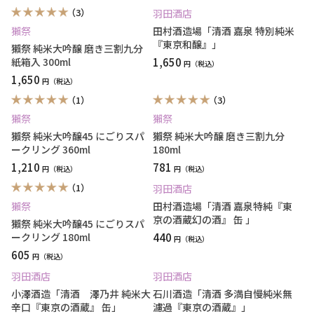
（3）
羽田酒店
獺祭
田村酒造場「清酒 嘉泉 特別純米
『東京和醸』」
獺祭 純米大吟醸 磨き三割九分
紙箱入 300ml
1,650
円
1,650
円
（1）
（3）
獺祭
獺祭
獺祭 純米大吟醸45 にごりスパ
獺祭 純米大吟醸 磨き三割九分
ークリング 360ml
180ml
1,210
781
円
円
（1）
羽田酒店
獺祭
田村酒造場「清酒 嘉泉特純『東
京の酒蔵幻の酒』 缶 」
獺祭 純米大吟醸45 にごりスパ
ークリング 180ml
440
円
605
円
羽田酒店
羽田酒店
小澤酒造「清酒 澤乃井 純米大
石川酒造「清酒 多満自慢純米無
辛口『東京の酒蔵』 缶」
濾過『東京の酒蔵』」