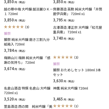
3,850
3,850
円
円
越の寒中梅 大吟醸 越淡麗ＤＫ－
齊藤酒造 英勲 純米大吟醸「井筒
１ 720ml
屋伊兵衛」 720ml x1
3,850
3,795
円
円
（3）
古澤酒造 澤正宗 大吟醸「紅花屋
重兵衛」 720ml x1
獺祭
3,740
円
獺祭 純米大吟醸 磨き三割九分
紙箱入 720ml
3,784
円
（3）
梅錦山川 梅錦 純米大吟醸 「感
謝の気持ち」 720ml
獺祭
3,674
円
獺祭 おためしセット 180ml 3本
セット
3,630
円
名倉山酒造 特撰 名倉山 大吟醸
神鷹 純米大吟醸 720ml
720ml x1
3,520
3,465
円
円
（1）
萱島酒造 西の関 純米吟醸「美