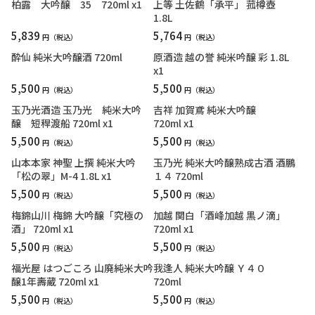
柏露 大吟醸 35 720ml x1
上等 土佐鶴「承平」 菰樽壺
1.8L
5,839
5,764
円
円
酔仙 純米大吟醸酒 720ml
原酒造 越の誉 純米吟醸 彩 1.8L
x1
5,500
5,500
円
円
玉乃光酒造 玉乃光 純米大吟
吉祥 加賀鳶 純米大吟醸
醸 短稈渡船 720ml x1
720ml x1
5,500
5,500
円
円
山本本家 神聖 上撰 純米大吟
玉乃光 純米大吟醸熟成古酒 酒鵬
「松の翠」M-4 1.8L x1
１４ 720ml
5,500
5,500
円
円
梅錦山川 梅錦 大吟醸「究極の
加越 関白「酒峰加越 黒ノ滴」
酒」 720ml x1
720ml x1
5,500
5,500
円
円
福光屋 はつごころ 山廃純米大吟
我逢人 純米大吟醸 Ｙ４０
醸1年壽蔵 720ml x1
720ml
5,500
5,500
円
円