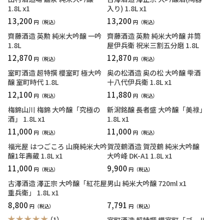
1.8L x1
入り) 1.8L x1
13,200
13,200
円
円
齊藤酒造 英勲 純米大吟醸 一吟
齊藤酒造 英勲 純米大吟醸 井筒
1.8L
屋伊兵衛 祝米三割五分磨 1.8L
12,870
12,870
円
円
室町酒造 超特撰 櫻室町 極大吟
奥の松酒造 奥の松 大吟醸 雫酒
醸 室町時代 1.8L
十八代伊兵衛 1.8L x1
12,100
11,880
円
円
梅錦山川 梅錦 大吟醸「究極の
新潟銘醸 長者盛 大吟醸「美禄」
酒」 1.8L x1
1.8L x1
11,000
11,000
円
円
福光屋 はつごころ 山廃純米大吟
賀茂鶴酒造 賀茂鶴 純米大吟醸
醸1年壽蔵 1.8L x1
大吟峰 DK-A1 1.8L x1
11,000
9,900
円
円
古澤酒造 澤正宗 大吟醸「紅花屋
男山 純米大吟醸 720ml x1
重兵衛」 1.8L x1
8,800
7,791
円
円
（1）