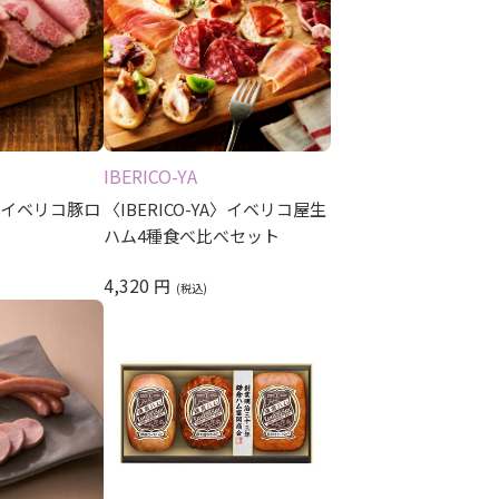
IBERICO-YA
YA〉イベリコ豚ロ
〈IBERICO-YA〉イベリコ屋生
ハム4種食べ比べセット
4,320
円