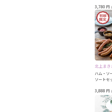
3,780
円
北上まき
ハム・ソ
ソートセ
3,888
円