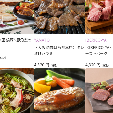
YAMATO
IBERICO-YA
の里 焼豚&豚角煮セ
〈大阪 焼肉はらだ本店〉タレ
〈IBERICO-
漬けハラミ
ーストポーク
4,320
4,320
円
円