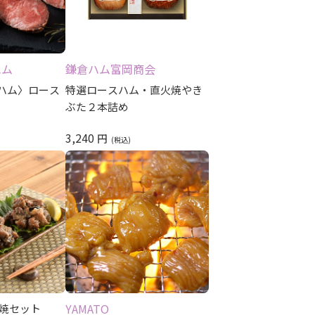
ハム
鎌倉ハム富岡商会
ハム〉ロース
特選ロースハム・直火焼やき
ぶた２本詰め
3,240
円
YAMATO
火焼セット