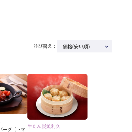
並び替え：
価格(安い順)
新着順
商品名
発売日
価格(高い順)
発売日＋商品名
レビュー順
久
牛たん炭焼利久
バーグ（トマ