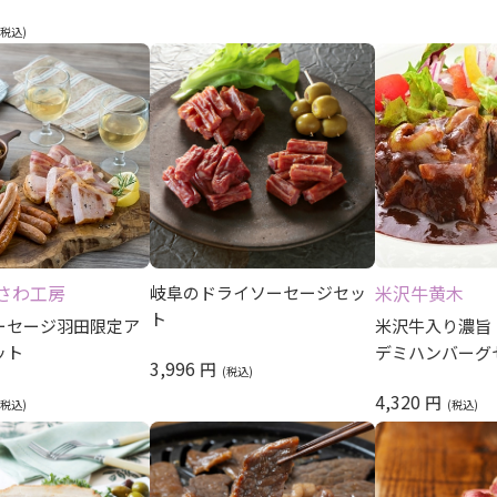
さわ工房
米沢牛黄木
岐阜のドライソーセージセッ
ト
ーセージ羽田限定ア
米沢牛入り濃旨
ット
デミハンバーグセ
3,996
円
4,320
円