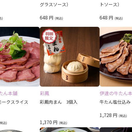
グラスソース）
トソース）
648
648
円
円
たん本舗
彩鳳
伊達の牛たん
モークスライス
彩鳳肉まん 3個入
牛たん塩仕込み 
1,728
円
1,370
円