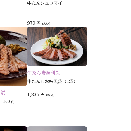
レビュー評価順
牛たんシュウマイ
972
円
牛たん炭焼利久
牛たんしお味黒袋（1袋）
本舗
1,836
円
100ｇ