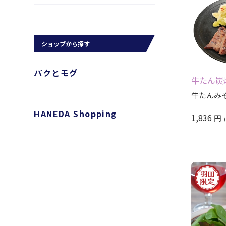
ショップから探す
パクとモグ
牛たん炭
牛たんみ
HANEDA Shopping
1,836
円