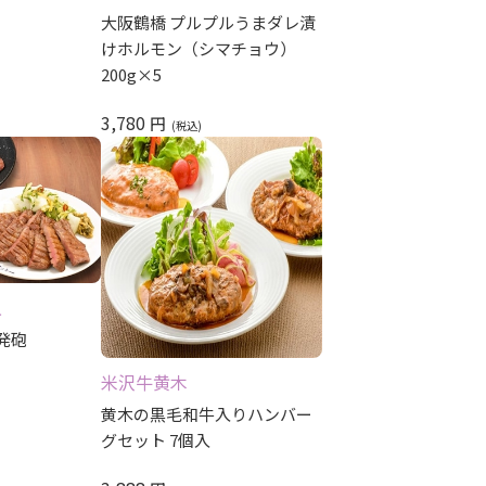
大阪鶴橋 プルプルうまダレ漬
けホルモン（シマチョウ）
200g×5
3,780
円
久
発砲
米沢牛黄木
黄木の黒毛和牛入りハンバー
グセット 7個入