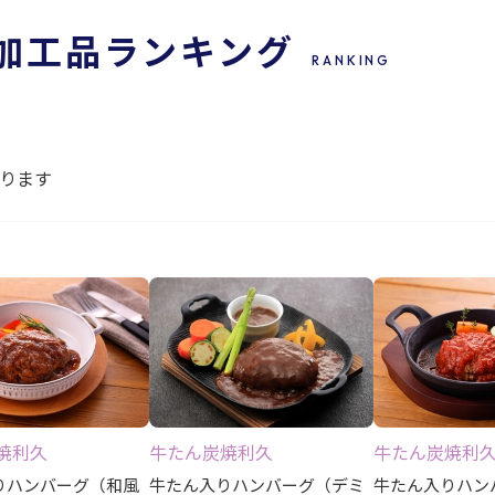
加工品
ランキング
RANKING
ります
焼利久
牛たん炭焼利久
牛たん炭焼利
りハンバーグ（和風
牛たん入りハンバーグ（デミ
牛たん入りハン