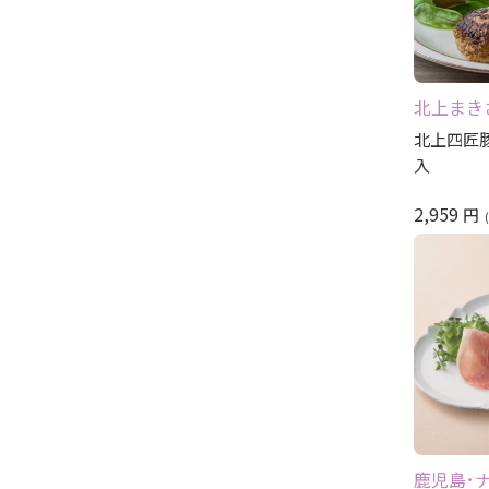
北上まき
北上四匠
入
2,959
円
鹿児島･