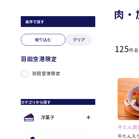
肉・
条件で探す
絞り込む
クリア
125
件あ
羽田空港限定
羽田空港限定
カテゴリから探す
洋菓子
牛たん炭
牛たん入