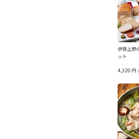
伊賀上野
ット
4,320
円