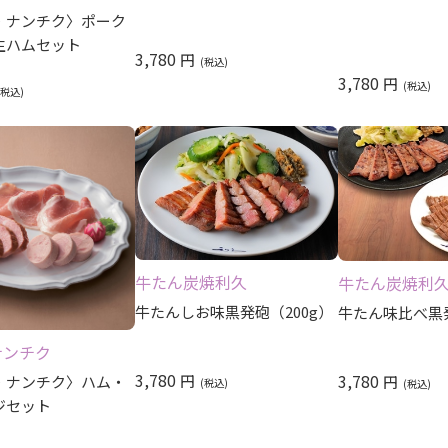
・ナンチク〉ポーク
生ハムセット
3,780
円
3,780
円
牛たん炭焼利久
牛たん炭焼利
牛たんしお味黒発砲（200g）
牛たん味比べ黒
ナンチク
3,780
3,780
円
・ナンチク〉ハム・
円
ジセット