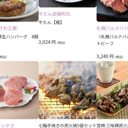
牛たん炭焼利久
牛たん【極】
さわ工房
札幌バルナバ
豚生ハンバーグ 8個
〈札幌バルナバ
3,024
円
トビーフ
3,240
円
ナンチク
七輪手焼きの炭火焼5袋セット
宮崎 三味鶏炭