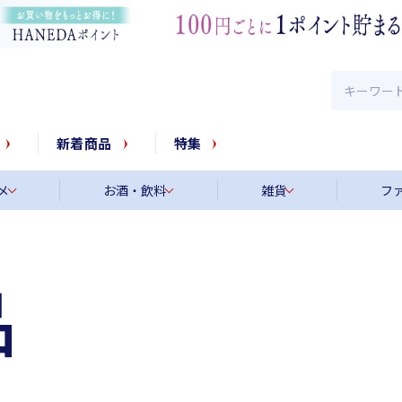
新着商品
特集
メ
お酒・飲料
雑貨
フ
品