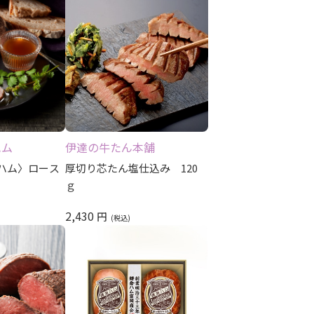
ハム
伊達の牛たん本舗
ハム〉ロース
厚切り芯たん塩仕込み 120
ｇ
2,430
円