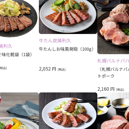
牛たん炭焼利久
焼利久
牛たんしお味黒発砲（100g）
そ味化粧袋（1袋）
札幌バルナバ
2,052
円
〈札幌バルナバ
トポーク
2,160
円