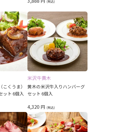
3,888
円
米沢牛黄木
（こくうま）
黄木の米沢牛入りハンバーグ
ット 6個入
セット 6個入
4,320
円