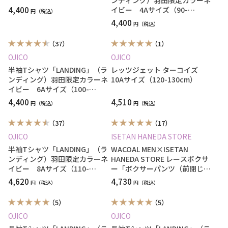
ンディング）羽田限定カラーネ
4,400
イビー 4Aサイズ（90-
円
100cm）
4,400
円
（37）
（1）
OJICO
OJICO
半袖Tシャツ「LANDING」（ラ
レッツジェット ターコイズ
ンディング）羽田限定カラーネ
10Aサイズ（120-130cm）
イビー 6Aサイズ（100-
110cm）
4,400
4,510
円
円
（37）
（17）
OJICO
ISETAN HANEDA STORE
半袖Tシャツ「LANDING」（ラ
WACOAL MEN×ISETAN
ンディング）羽田限定カラーネ
HANEDA STORE レースボクサ
イビー 8Aサイズ（110-
ー「ボクサーパンツ（前閉じ）
120cm）
青 ３Lサイズ」
4,620
4,730
円
円
（5）
（5）
OJICO
OJICO