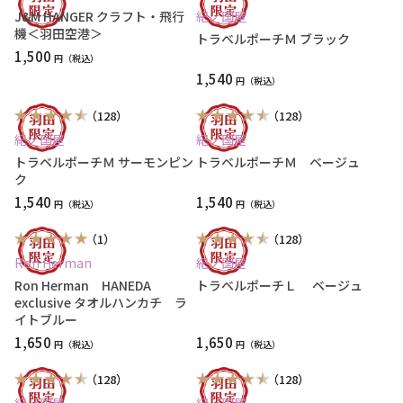
J&M HANGER クラフト・飛行
紀ノ国屋
機＜羽田空港＞
トラベルポーチＭ ブラック
1,500
円
1,540
円
（128）
（128）
紀ノ国屋
紀ノ国屋
トラベルポーチＭ サーモンピン
トラベルポーチＭ ベージュ
ク
1,540
1,540
円
円
（1）
（128）
Ron Herman
紀ノ国屋
Ron Herman HANEDA
トラベルポーチＬ ベージュ
exclusive タオルハンカチ ラ
イトブルー
1,650
1,650
円
円
（128）
（128）