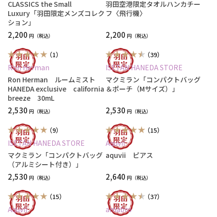
CLASSICS the Small
羽田空港限定タオルハンカチー
Luxury「羽田限定メンズコレク
フ〈飛行機〉
ション」
2,200
2,200
円
円
（1）
（39）
Ron Herman
ISETAN HANEDA STORE
Ron Herman ルームミスト
マクミラン「コンパクトバッグ
HANEDA exclusive california
＆ポーチ（Mサイズ）」
breeze 30mL
2,530
2,530
円
円
（9）
（15）
ISETAN HANEDA STORE
Aquvii
マクミラン「コンパクトバッグ
aquvii ピアス
（アルミシート付き）」
2,530
2,640
円
円
（15）
（37）
Aquvii
amabro