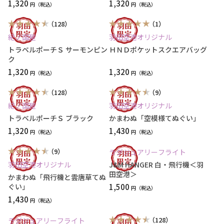
1,320
1,320
円
円
（128）
（1）
紀ノ国屋
羽田空港オリジナル
トラベルポーチＳ サーモンピン
ＨＮＤポケットスクエアバッグ
ク
1,320
1,320
円
円
（128）
（9）
紀ノ国屋
羽田空港オリジナル
トラベルポーチＳ ブラック
かまわぬ「空模様てぬぐい」
1,320
1,430
円
円
（9）
ラグジュアリーフライト
羽田空港オリジナル
J&M HANGER 白・飛行機＜羽
田空港＞
かまわぬ「飛行機と雲唐草てぬ
ぐい」
1,500
円
1,430
円
（128）
ラグジュアリーフライト