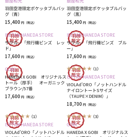
銀座和光
銀座和光
羽田空港限定ポケッタブルバッ
羽田空港限定ポケッタブルバッ
グ（青）
グ（黒）
15,400
15,400
円
円
ISETAN HANEDA STORE
ISETAN HANEDA STORE
サツルノ「飛行機ピンズ レッ
サツルノ「飛行機ピンズ ブル
ド」
ー」
17,600
17,600
円
円
（1）
GOBI
HANEDA X GOBI オリジナルス
ISETAN HANEDA STORE
トール（厚手） オーガニック
VIOLAd’ORO「ノットハンドル
ブラウン/57番
ナイロントートSサイズ
17,600
（TAUPE×DENIM）」
円
18,700
円
（1）
（3）
ISETAN HANEDA STORE
GOBI
VIOLAd’ORO「ノットハンドル
HANEDA X GOBI オリジナルス