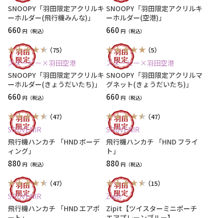
SNOOPY「羽田限定アクリルキ
SNOOPY「羽田限定アクリルキ
ーホルダー(飛行機みんな)」
ーホルダー(空港)」
660
660
円
円
（75）
（5）
スヌーピー×羽田空港
スヌーピー×羽田空港
SNOOPY「羽田限定アクリルキ
SNOOPY「羽田限定アクリルマ
ーホルダー(きょうだいたち)」
グネット(きょうだいたち)」
660
660
円
円
（47）
（47）
SOUVENIR
SOUVENIR
飛行機ハンカチ 「HND ボーデ
飛行機ハンカチ 「HND フライ
ィング」
ト」
880
880
円
円
（47）
（15）
SOUVENIR
Zipit
飛行機ハンカチ 「HND エアポ
Zipit【ツイスターミニポーチ
ート」
エアプレーンブルー】