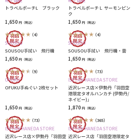
紀ノ国屋
紀ノ国屋
トラベルポーチL ブラック
トラベルポーチＬ サーモンピン
ク
1,650
1,650
円
円
（4）
（4）
SOUSOU
SOUSOU
SOUSOU手拭い 飛行機
SOUSOU手拭い 飛行機・雲
1,650
1,650
円
円
（9）
（73）
OFUKU
ISETAN HANEDA STORE
OFUKU手ぬぐい 2枚セット
近沢レース店×伊勢丹「羽田空
港限定タオルハンカチ (伊勢丹/
ネイビー)」
1,650
1,870
円
円
（73）
（365）
ISETAN HANEDA STORE
ISETAN HANEDA STORE
近沢レース店×伊勢丹「羽田空
近沢レース店「羽田空港限定タ