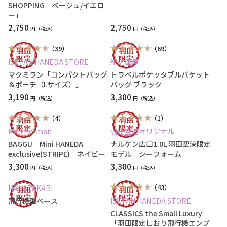
SHOPPING ベージュ/イエロ
ー」
2,750
2,750
円
円
（39）
（69）
ISETAN HANEDA STORE
紀ノ国屋
マクミラン「コンパクトバッグ
トラベルポケッタブルバケット
＆ポーチ（Lサイズ）」
バッグ ブラック
3,190
3,300
円
円
（4）
（1）
Ron Herman
羽田空港オリジナル
BAGGU Mini HANEDA
ナルゲン広口1.0L 羽田空港限定
exclusive(STRIPE) ネイビー
モデル シーフォーム
3,300
3,300
円
円
（43）
HANAZAKARI
飛行機型ベース
ISETAN HANEDA STORE
CLASSICS the Small Luxury
「羽田限定しおり飛行機エンブ