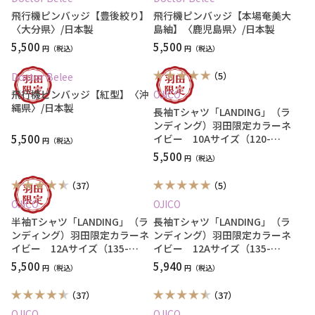
飛行機ピンバッジ【豊後絞り】
飛行機ピンバッジ【本場奄美大
〈大分県〉/日本製
島紬】〈鹿児島県〉/日本製
5,500
5,500
円
円
（5）
Doctor Belee
飛行機ピンバッジ【紅型】〈沖
OJICO
縄県〉/日本製
長袖Tシャツ「LANDING」（ラ
ンディング）羽田限定カラーネ
5,500
イビー 10Aサイズ（120-
円
130cm）
5,500
円
（37）
（5）
OJICO
OJICO
半袖Tシャツ「LANDING」（ラ
長袖Tシャツ「LANDING」（ラ
ンディング）羽田限定カラーネ
ンディング）羽田限定カラーネ
イビー 12Aサイズ（135-
イビー 12Aサイズ（135-
145cm）
145cm）
5,500
5,940
円
円
（37）
（37）
OJICO
OJICO