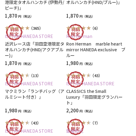
港限定タオルハンカチ (伊勢丹/
オルハンカチ(HND/ブルー)」
ピーチ)」
1,870
1,870
円
円
（365）
（6）
ISETAN HANEDA STORE
Ron Herman
近沢レース店「羽田空港限定タ
Ron Herman marble heart
オルハンカチ(HND/アクアブル
mirror HANEDA exclusive ブ
ー)」
ルー
1,870
1,980
円
円
（13）
（43）
ISETAN HANEDA STORE
ISETAN HANEDA STORE
マクミラン「ランチバッグ（ア
CLASSICS the Small
ルミシート付き）」
Luxury「羽田限定グランハー
ト」
1,980
2,200
円
円
（43）
（7）
ISETAN HANEDA STORE
銀座和光