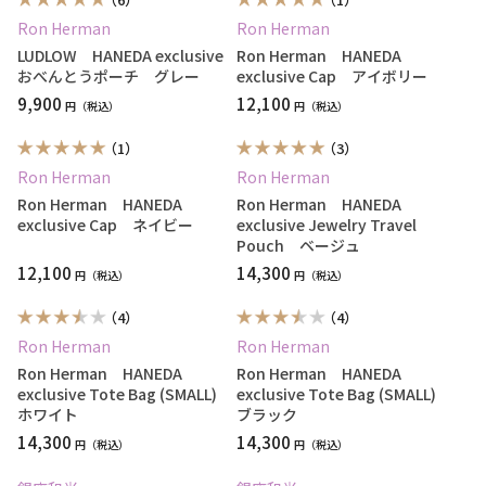
Ron Herman
Ron Herman
LUDLOW HANEDA exclusive
Ron Herman HANEDA
おべんとうポーチ グレー
exclusive Cap アイボリー
9,900
12,100
円
円
（1）
（3）
Ron Herman
Ron Herman
Ron Herman HANEDA
Ron Herman HANEDA
exclusive Cap ネイビー
exclusive Jewelry Travel
Pouch ベージュ
12,100
14,300
円
円
（4）
（4）
Ron Herman
Ron Herman
Ron Herman HANEDA
Ron Herman HANEDA
exclusive Tote Bag (SMALL)
exclusive Tote Bag (SMALL)
ホワイト
ブラック
14,300
14,300
円
円