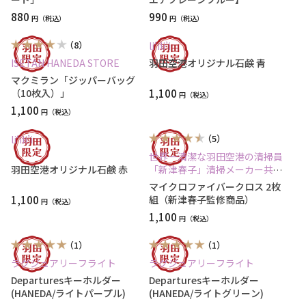
880
990
円
円
（8）
li‘ili’i
ISETAN HANEDA STORE
羽田空港オリジナル石鹸 青
マクミラン「ジッパーバッグ
（10枚入）」
1,100
円
1,100
円
（5）
li‘ili’i
世界一清潔な羽田空港の清掃員
羽田空港オリジナル石鹸 赤
「新津春子」清掃メーカー共同
開発商品
マイクロファイバークロス 2枚
1,100
組（新津春子監修商品）
円
1,100
円
（1）
（1）
ラグジュアリーフライト
ラグジュアリーフライト
Departuresキーホルダー
Departuresキーホルダー
(HANEDA/ライトパープル)
(HANEDA/ライトグリーン)