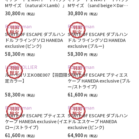
Mサイズ （natural×Lamb）」
Mサイズ （sand beige×Dark
Brown）」
30,800
30,800
円
円
Ron Herman
Ron Herman
STATE OF ESCAPE ダブルハン
STATE OF ESCAPE ダブルハン
ドル フライングソロ HANEDA
ドル フライングソロ HANEDA
exclusive (ピンク)
exclusive (ブルー)
58,300
58,300
円
円
LOUPECOLLIER
Ron Herman
ルーペコリエKOBE007【羽田限
STATE OF ESCAPE プティエス
定カラー】
ケープ HANEDA exclusive (ブル
ー/ストライプ)
58,300
61,600
円
円
Ron Herman
Ron Herman
STATE OF ESCAPE プティエス
STATE OF ESCAPE ダブルハン
ケープ HANEDA exclusive (イエ
ドル エスケープ HANEDA
ロー/ストライプ)
exclusive (ピンク)
61,600
64,900
円
円